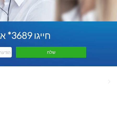
חייגו
3689
*
או 
הודעה