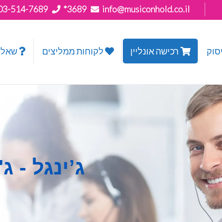
03-514-7689
*3689
info@musiconhold.co.il
רכישה אונליין
לקוחות ממליצים
שאלות נפוצות
ג’ינגל - ג'ינ