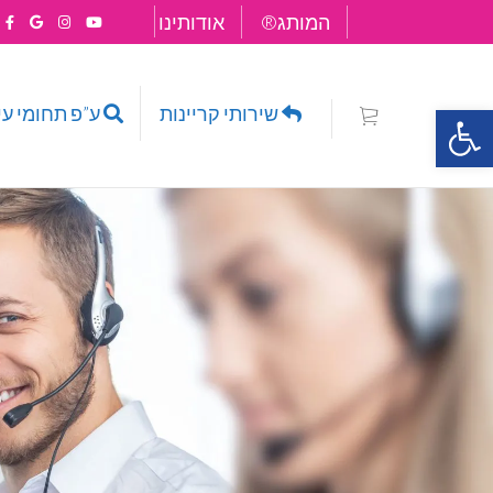
®המותג
אודותינו
Open 
שירותי קריינות
ע”פ תחומי עיסוק