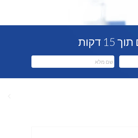
 דקות
שם
מלא