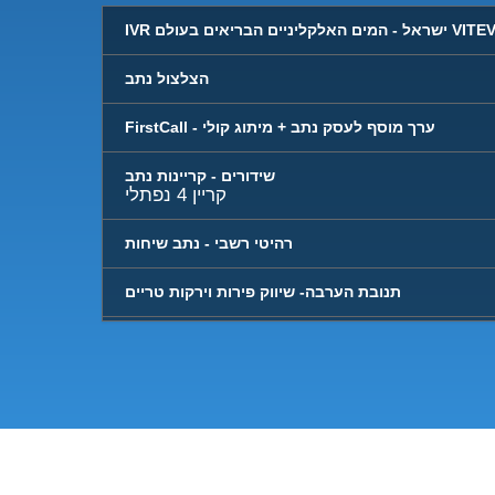
I ישראל - המים האלקליניים הבריאים בעולם VITEV
הצלצול נתב
FirstCall - ערך מוסף לעסק נתב + מיתוג קולי
שידורים - קריינות נתב
קריין 4 נפתלי
רהיטי רשבי - נתב שיחות
תנובת הערבה- שיווק פירות וירקות טריים
אגם המים - פתרונות מים לבית ולעסק- המתנה
IVR - אגם המים - פתרונות מים לבית ולעסק
IVR פיוניר לגלופות
פיוניר לגלופות - תת נתב