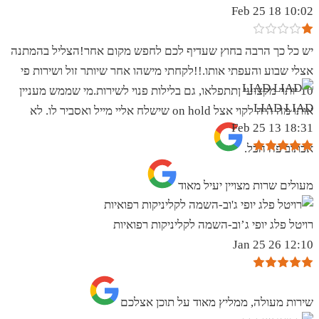
10:02 18 Feb 25
יש כל כך הרבה בחוץ שעדיף לכם לחפש מקום אחר!הצליל בהמתנה
אצלי שבוע והעפתי אותו.!!לקחתי מישהו אחר שיותר זול ושירות פי
10 יותר מקצועי ןתתפלאו, גם בלילות פנוי לשירות.מי שממש מעניין
LIAD LIAD
אותו מה היה לקוי אצל on hold שישלח אליי מייל ואסביר לו. לא
18:31 13 Feb 25
אכתוב פה הכל.
מעולים שרות מצויין יעיל מאוד
רויטל פלג יופי ג’וב-השמה לקליניקות רפואיות
12:10 26 Jan 25
שירות מעולה, ממליץ מאוד על תוכן אצלכם