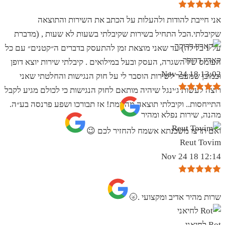
אני חייבת להודות ולהעלות על הכתב את השירות והתוצאה
שקיבלתי.הכל התחיל בשירות שקיבלתי בשעות לא שעות , (מדברת
על 1 בלילה) עד שאני מוצאת זמן להתעסק בדברים ה״קטנים״ עם כל
קארין דרוקר
העומס של השגרה, העסק ובעל במילואים . קיבלתי שירות יוצא דופן
13:02 18 Nov 24
וכמובן שמעבר לשירות הוסבר לי על חוק הנגישות והחלטתי שאני
רוצה לעשות ג׳ינגל שיהיה מותאם לחוק הנגישות כי לכולם מגיע לקבל
התייחסות.. וקיבלתי תוצאה מהממת! אז תבורכו ושפע פרנסה בע״ה.
מהנה, שירות נפלא ומהיר
ואם תרצו משכנתא אשמח להחזיר לכם 😉
Reut Tovim
12:14 18 Nov 24
שרות מהיר אדיב ומקצועי .🌝
Rot לחיאני