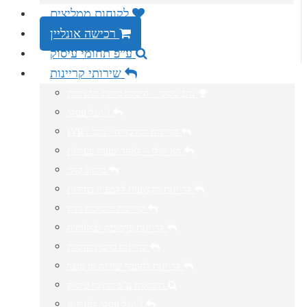
לקוחות ממליצים
רכישה אונליין
ע”פ תחומי עיסוק
שירותי קריינות
נתב עסקי – חיבלת מיתוג מושלמת
ג’ינגל עסקי
IVR / קריינות למרכזייה / נתב
תא קולי – לאחר שעות פעילות
מיתוג קולי
קריינות מקצועית לקמפיין בחירות
קריינות פרסומת רדיו
קריינות פרסומת לטלוויזיה
קריינות סרטון תדמית
קריינות להסבר שירות או מוצר
דוגמאות ע”פ תחומי עיסוק
ג’ינגל עסקי לסניפים