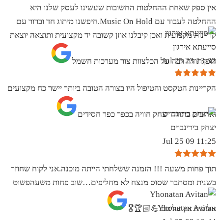
אין ספק שאחת ההחלטות החשובות שעשינו לעסק שלנו היא
ההחלטה לעבוד עם Music On Hold.חיפשנו מיתוג חד וברור עם
קריינות מקצועית ואכן קיבלנו אוזן קשובה יד מקצועית ותוצאה יוצאת
סייעתא אירגון
13:32 23 Jul 25
דופן.תודה רבה על הכלצוות צור מערכות חשמל
הקריינות הטקסט והטיפול היו בצורה הטובה ביותר יישר כח מקצועים
ואדיבים בתודה יצחק חוויה בכפר כפר חסידים
יצחק בירינבוים
11:25 09 Jul 25
תוך פחות משעה !!! הזמנה ששלחתי הייתה מוכנה.אני לקוח שחוזר
בשנית ומסתבר שסוס מנצח לא מחליפים…שוב פחות משעהפשוט
Yhonatan Avitan
אליפות אין עליכם 💪🏻🏆🎖