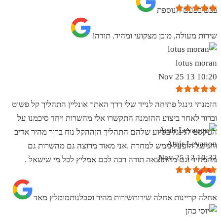
בכם בפעם הנוספת
שירות מעולה, מובן מצקועי ומהיר. תודה!
lotus moran
10:20 13 Nov 25
הזמנתי גינגל פתיחה לנייד שלי דרך האתר אונליין התהליך קל פשוט
וברור לאחר ביצוע ההזמנה התקשרו אלי מהשרות ויחד סיכמנו על
הטקסט לגינגל בסיוע שלהם התהליך הןההקל נוח ברור מהיר אדיב
Amir Levanon
והגינגל הופעל ממש למחרת .אני מאוד מרוצה גם מהשרות גם
10:32 12 Nov 25
מהמחיר וגם מהתוצאה תודה רבה לכם אמליץ לכל מי שישאל .
אחלה קריינות אחלה שירותשירות מהיר וסבלנותמומלץ מאד