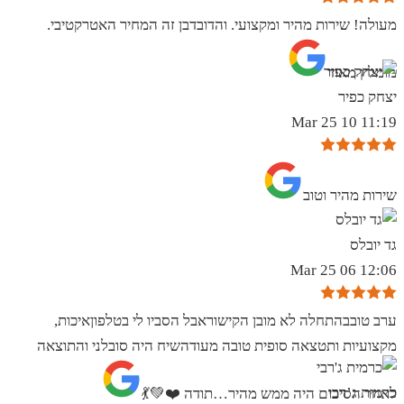
מעולה! שירות מהיר ומקצועי. והדובדבן זה המחיר האטרקטיבי.
מומלץ מאוד
יצחק כפיר
11:19 10 Mar 25
שירות מהיר וטוב
גד יובלס
12:06 06 Mar 25
ערב טובבהתחלה לא מובן הקישוראבל הסביו לי בטלפוןאיכות,
מקצועיות ותטצאה סופית טובה מעודהשיח היה סובלני והתוצאה
כרמית ג’רבי
לאחר הסיכום היה ממש מהיר…תודה ❤️💚💃