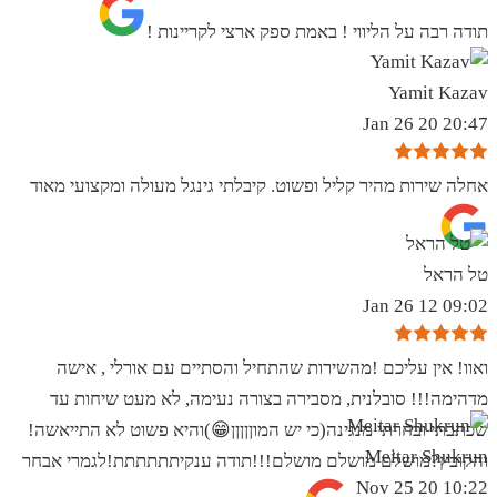
תודה רבה על הליווי ! באמת ספק ארצי לקריינות !
Yamit Kazav
20:47 20 Jan 26
אחלה שירות מהיר קליל ופשוט. קיבלתי גינגל מעולה ומקצועי מאוד
טל הראל
09:02 12 Jan 26
ואוו! אין עליכם !מהשירות שהתחיל והסתיים עם אורלי , אישה
מדהימה!!! סובלנית, מסבירה בצורה נעימה, לא מעט שיחות עד
שכתבתי ובחרתי מנגינה(כי יש המוןןןןן😁)והיא פשוט לא התייאשה!
Meitar Shukrun
והקובץ?מושלם מושלם מושלם!!!תודה ענקיתתתתתת!לגמרי אבחר
10:22 20 Nov 25