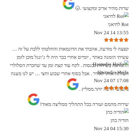
שרות מהיר אדיב ומקצועי .🌝
Rot לחיאני
13:55 14 Nov 24
קפצה לי מודעה, אהבתי את הדוגמאות והחלטתי ללכת על זה …
עשיתי הזמנה באתר , יומיים אחרי כבר היה לי ג’ונגל מוכן לזמן
ההמתנה בשיחות נכנסות . לקח עוד קצת זמן עד שחברת הסלולרי
Hastudio Haifa
העלתה אותו לאוויר . אבל בסוף אחרי שבוע וחצי … יש לנו מענה
17:08 07 Nov 24
מקצועי הרבה יותר.ממליץ .
שירות מהמם ועזרה בכל התהליך ממליצה מאוד!
הודיה כהן
15:30 04 Nov 24