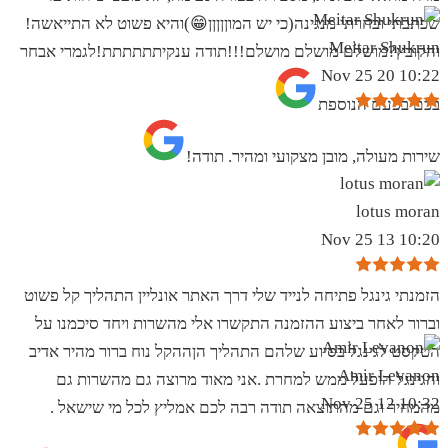
שכתבתי ובחרתי מנגינה(כי יש המוןןןןן😁)והיא פשוט לא התייאשה!
Meitar Shukrun
והקובץ?מושלם מושלם מושלם!!!תודה ענקיתתתתתת!לגמרי אבחר
10:22 20 Nov 25
בכם בפעם הנוספת
שירות מעולה, מובן מצקועי ומהיר. תודה!
lotus moran
10:20 13 Nov 25
הזמנתי גינגל פתיחה לנייד שלי דרך האתר אונליין התהליך קל פשוט
וברור לאחר ביצוע ההזמנה התקשרו אלי מהשרות ויחד סיכמנו על
הטקסט לגינגל בסיוע שלהם התהליך הןההקל נוח ברור מהיר אדיב
Amir Levanon
והגינגל הופעל ממש למחרת .אני מאוד מרוצה גם מהשרות גם
10:32 12 Nov 25
מהמחיר וגם מהתוצאה תודה רבה לכם אמליץ לכל מי שישאל .