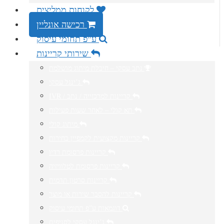
לקוחות ממליצים
רכישה אונליין
ע”פ תחומי עיסוק
שירותי קריינות
נתב עסקי – חיבלת מיתוג מושלמת
ג’ינגל עסקי
IVR / קריינות למרכזייה / נתב
תא קולי – לאחר שעות פעילות
מיתוג קולי
קריינות מקצועית לקמפיין בחירות
קריינות פרסומת רדיו
קריינות פרסומת לטלוויזיה
קריינות סרטון תדמית
קריינות להסבר שירות או מוצר
דוגמאות ע”פ תחומי עיסוק
ג’ינגל עסקי לסניפים