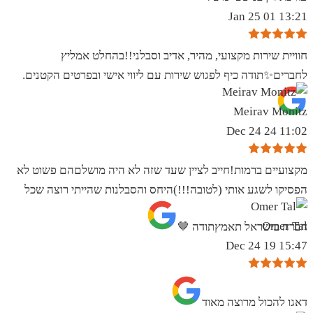
13:21 01 Jan 25
חוויית שירות מקצועי, מהיר, אדיב וסבלני!!בהחלט אמליץ
לחברים✨️תודה כיף לפגוש שירות עם ליווי אישי ובפרטים הקטנים.
Meirav Monitz
11:02 24 Dec 24
מקצועיים ברמות!חייב לציין שעד שזה לא היה מושלםהם פשוט לא
הפסיקו לשגע אותי (לטובה!!!)היחס והסבלנות שהייתי רוצה שכל
Omer Tal
חברה בישראל תאמץתודה 🤎
15:47 19 Dec 24
‏דאגו להכול מרוצה מאוד