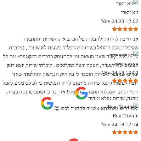
גיא זוארי
12:02 20 Nov 24
אני חייבת להודות ולהעלות על הכתב את השירות והתוצאה
שקיבלתי.הכל התחיל בשירות שקיבלתי בשעות לא שעות , (מדברת
על 1 בלילה) עד שאני מוצאת זמן להתעסק בדברים ה״קטנים״ עם כל
קארין דרוקר
העומס של השגרה, העסק ובעל במילואים . קיבלתי שירות יוצא דופן
13:02 18 Nov 24
וכמובן שמעבר לשירות הוסבר לי על חוק הנגישות והחלטתי שאני
רוצה לעשות ג׳ינגל שיהיה מותאם לחוק הנגישות כי לכולם מגיע לקבל
התייחסות.. וקיבלתי תוצאה מהממת! אז תבורכו ושפע פרנסה בע״ה.
מהנה, שירות נפלא ומהיר
ואם תרצו משכנתא אשמח להחזיר לכם 😉
Reut Tovim
12:14 18 Nov 24