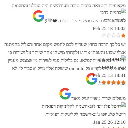
מקצועיות ותטצאה סופית טובה מעודהשיח היה סובלני והתוצאה
כרמית ג’רבי
לאחר הסיכום היה ממש מהיר…תודה ❤️💚💃
10:02 18 Feb 25
יש כל כך הרבה בחוץ שעדיף לכם לחפש מקום אחר!הצליל בהמתנה
אצלי שבוע והעפתי אותו.!!לקחתי מישהו אחר שיותר זול ושירות פי
10 יותר מקצועי ןתתפלאו, גם בלילות פנוי לשירות.מי שממש מעניין
LIAD LIAD
אותו מה היה לקוי אצל on hold שישלח אליי מייל ואסביר לו. לא
18:31 13 Feb 25
אכתוב פה הכל.
מעולים שרות מצויין יעיל מאוד
רויטל פלג יופי ג’וב-השמה לקליניקות רפואיות
12:10 26 Jan 25