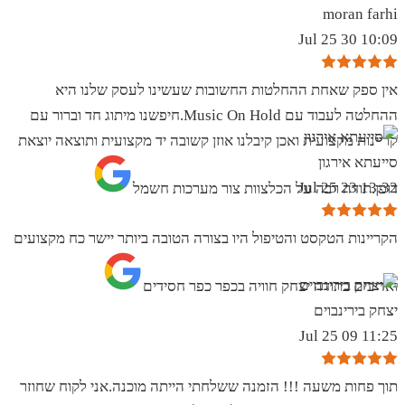
moran farhi
10:09 30 Jul 25
אין ספק שאחת ההחלטות החשובות שעשינו לעסק שלנו היא
ההחלטה לעבוד עם Music On Hold.חיפשנו מיתוג חד וברור עם
קריינות מקצועית ואכן קיבלנו אוזן קשובה יד מקצועית ותוצאה יוצאת
סייעתא אירגון
13:32 23 Jul 25
דופן.תודה רבה על הכלצוות צור מערכות חשמל
הקריינות הטקסט והטיפול היו בצורה הטובה ביותר יישר כח מקצועים
ואדיבים בתודה יצחק חוויה בכפר כפר חסידים
יצחק בירינבוים
11:25 09 Jul 25
תוך פחות משעה !!! הזמנה ששלחתי הייתה מוכנה.אני לקוח שחוזר