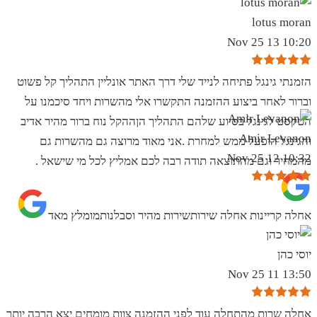
lotus moran
10:20 13 Nov 25
הזמנתי גינגל פתיחה לנייד שלי דרך האתר אונליין התהליך קל פשוט
וברור לאחר ביצוע ההזמנה התקשרו אלי מהשרות ויחד סיכמנו על
הטקסט לגינגל בסיוע שלהם התהליך הןההקל נוח ברור מהיר אדיב
Amir Levanon
והגינגל הופעל ממש למחרת .אני מאוד מרוצה גם מהשרות גם
10:32 12 Nov 25
מהמחיר וגם מהתוצאה תודה רבה לכם אמליץ לכל מי שישאל .
אחלה קריינות אחלה שירותשירות מהיר וסבלנותמומלץ מאד
יוסי כהן
13:50 11 Nov 25
אחלה שרות מהתחלה עוד לפני ההזמנה צוות מומחים יצא הרבה יותר