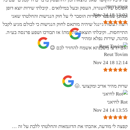
קארין דרוקר
העומס של השגרה, העסק ובעל במילואים . קיבלתי שירות יוצא דופן
13:02 18 Nov 24
וכמובן שמעבר לשירות הוסבר לי על חוק הנגישות והחלטתי שאני
רוצה לעשות ג׳ינגל שיהיה מותאם לחוק הנגישות כי לכולם מגיע לקבל
התייחסות.. וקיבלתי תוצאה מהממת! אז תבורכו ושפע פרנסה בע״ה.
מהנה, שירות נפלא ומהיר
ואם תרצו משכנתא אשמח להחזיר לכם 😉
Reut Tovim
12:14 18 Nov 24
שרות מהיר אדיב ומקצועי .🌝
Rot לחיאני
13:55 14 Nov 24
קפצה לי מודעה, אהבתי את הדוגמאות והחלטתי ללכת על זה …