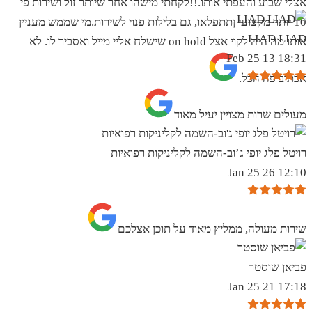
אצלי שבוע והעפתי אותו.!!לקחתי מישהו אחר שיותר זול ושירות פי
10 יותר מקצועי ןתתפלאו, גם בלילות פנוי לשירות.מי שממש מעניין
LIAD LIAD
אותו מה היה לקוי אצל on hold שישלח אליי מייל ואסביר לו. לא
18:31 13 Feb 25
אכתוב פה הכל.
מעולים שרות מצויין יעיל מאוד
רויטל פלג יופי ג’וב-השמה לקליניקות רפואיות
12:10 26 Jan 25
שירות מעולה, ממליץ מאוד על תוכן אצלכם
פביאן שוסטר
17:18 21 Jan 25