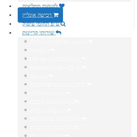
לקוחות ממליצים
רכישה אונליין
ע”פ תחומי עיסוק
שירותי קריינות
נתב עסקי – חיבלת מיתוג מושלמת
ג’ינגל עסקי
IVR / קריינות למרכזייה / נתב
תא קולי – לאחר שעות פעילות
מיתוג קולי
קריינות מקצועית לקמפיין בחירות
קריינות פרסומת רדיו
קריינות פרסומת לטלוויזיה
קריינות סרטון תדמית
קריינות להסבר שירות או מוצר
דוגמאות ע”פ תחומי עיסוק
ג’ינגל עסקי לסניפים