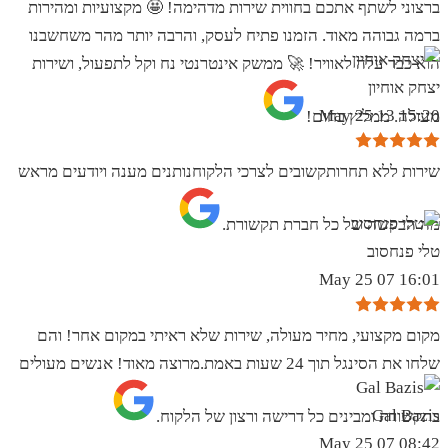
ברצוני לשתף אתכם בחווית שירות מדהימה! 🤩 מקצועיות ומהירות
ברמה גבוהה מאוד. הזמנו פתיח לעסק, והרבה יותר מהר משחשבנו
הוא כבר עלה לאוויר! 🚀 ממשק אינטרנטי נח וקל לתפעול, ושירות
יצחק אוחיון
15:20 13 May 25
מעולה. ממליץ בחום!
שירות ללא תחרותקשובים לצרכי הלקוחנותנים מענה ויודעים מראש
מה הבקשה של כל חברת תקשורת.
טלי פנחסוב
16:01 07 May 25
מקום מקצועי, מחיר מעולה, שירות שלא ראיתי במקום אחר! והם
שלחו את הסינגל תוך 24 שעות באמת.מרוצה מאוד! אנשים מעולים
Gal Bazis
בתקשורת ומבינים כל דרישה ורצון של הלקוח.
08:42 07 May 25