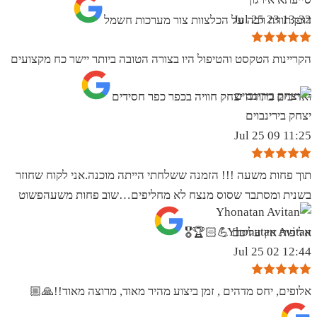
13:32 23 Jul 25
דופן.תודה רבה על הכלצוות צור מערכות חשמל
הקריינות הטקסט והטיפול היו בצורה הטובה ביותר יישר כח מקצועים
ואדיבים בתודה יצחק חוויה בכפר כפר חסידים
יצחק בירינבוים
11:25 09 Jul 25
תוך פחות משעה !!! הזמנה ששלחתי הייתה מוכנה.אני לקוח שחוזר
בשנית ומסתבר שסוס מנצח לא מחליפים…שוב פחות משעהפשוט
Yhonatan Avitan
אליפות אין עליכם 💪🏻🏆🎖
12:44 02 Jul 25
אלופים, יחס מדהים , זמן ביצוע מהיר מאוד, מרוצה מאוד!!🙏🏼