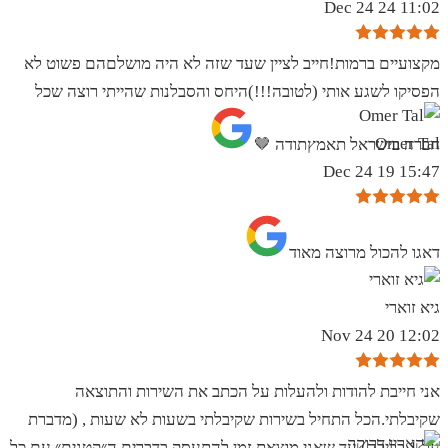
11:02 24 Dec 24
מקצועיים ברמות!חייב לציין שעד שזה לא היה מושלםהם פשוט לא
הפסיקו לשגע אותי (לטובה!!!)היחס והסבלנות שהייתי רוצה שכל
Omer Tal
חברה בישראל תאמץתודה 🤎
15:47 19 Dec 24
‏דאגו להכול מרוצה מאוד
גיא זוארי
12:02 20 Nov 24
אני חייבת להודות ולהעלות על הכתב את השירות והתוצאה
שקיבלתי.הכל התחיל בשירות שקיבלתי בשעות לא שעות , (מדברת
על 1 בלילה) עד שאני מוצאת זמן להתעסק בדברים ה״קטנים״ עם כל