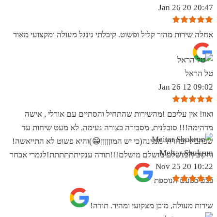
20:47 20 Jan 26
אחלה שירות מהיר קליל ופשוט. קיבלתי גינגל מעולה ומקצועי מאוד
טל הראל
09:02 12 Jan 26
ואוו! אין עליכם !מהשירות שהתחיל והסתיים עם אורלי , אישה
מדהימה!!! סובלנית, מסבירה בצורה נעימה, לא מעט שיחות עד
שכתבתי ובחרתי מנגינה(כי יש המוןןןןן😁)והיא פשוט לא התייאשה!
Meitar Shukrun
והקובץ?מושלם מושלם מושלם!!!תודה ענקיתתתתתת!לגמרי אבחר
10:22 20 Nov 25
בכם בפעם הנוספת
שירות מעולה, מובן מצקועי ומהיר. תודה!