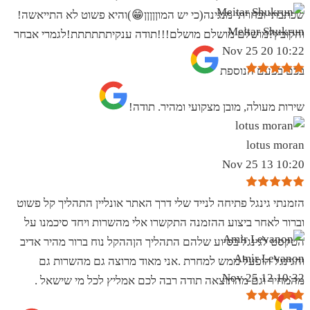
שכתבתי ובחרתי מנגינה(כי יש המוןןןןן😁)והיא פשוט לא התייאשה!
Meitar Shukrun
והקובץ?מושלם מושלם מושלם!!!תודה ענקיתתתתתת!לגמרי אבחר
10:22 20 Nov 25
בכם בפעם הנוספת
שירות מעולה, מובן מצקועי ומהיר. תודה!
lotus moran
10:20 13 Nov 25
הזמנתי גינגל פתיחה לנייד שלי דרך האתר אונליין התהליך קל פשוט
וברור לאחר ביצוע ההזמנה התקשרו אלי מהשרות ויחד סיכמנו על
הטקסט לגינגל בסיוע שלהם התהליך הןההקל נוח ברור מהיר אדיב
Amir Levanon
והגינגל הופעל ממש למחרת .אני מאוד מרוצה גם מהשרות גם
10:32 12 Nov 25
מהמחיר וגם מהתוצאה תודה רבה לכם אמליץ לכל מי שישאל .