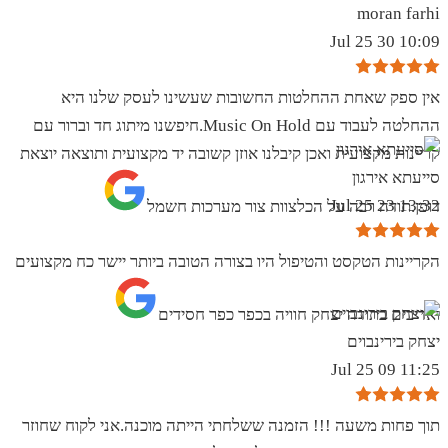
moran farhi
10:09 30 Jul 25
אין ספק שאחת ההחלטות החשובות שעשינו לעסק שלנו היא
ההחלטה לעבוד עם Music On Hold.חיפשנו מיתוג חד וברור עם
קריינות מקצועית ואכן קיבלנו אוזן קשובה יד מקצועית ותוצאה יוצאת
סייעתא אירגון
13:32 23 Jul 25
דופן.תודה רבה על הכלצוות צור מערכות חשמל
הקריינות הטקסט והטיפול היו בצורה הטובה ביותר יישר כח מקצועים
ואדיבים בתודה יצחק חוויה בכפר כפר חסידים
יצחק בירינבוים
11:25 09 Jul 25
תוך פחות משעה !!! הזמנה ששלחתי הייתה מוכנה.אני לקוח שחוזר