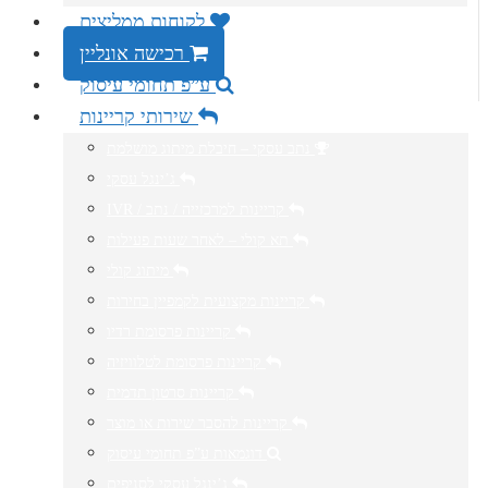
לקוחות ממליצים
רכישה אונליין
ע”פ תחומי עיסוק
שירותי קריינות
נתב עסקי – חיבלת מיתוג מושלמת
ג’ינגל עסקי
IVR / קריינות למרכזייה / נתב
תא קולי – לאחר שעות פעילות
מיתוג קולי
קריינות מקצועית לקמפיין בחירות
קריינות פרסומת רדיו
קריינות פרסומת לטלוויזיה
קריינות סרטון תדמית
קריינות להסבר שירות או מוצר
דוגמאות ע”פ תחומי עיסוק
ג’ינגל עסקי לסניפים