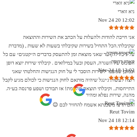
גיא זוארי
12:02 20 Nov 24
אני חייבת להודות ולהעלות על הכתב את השירות והתוצאה
שקיבלתי.הכל התחיל בשירות שקיבלתי בשעות לא שעות , (מדברת
על 1 בלילה) עד שאני מוצאת זמן להתעסק בדברים ה״קטנים״ עם כל
קארין דרוקר
העומס של השגרה, העסק ובעל במילואים . קיבלתי שירות יוצא דופן
13:02 18 Nov 24
וכמובן שמעבר לשירות הוסבר לי על חוק הנגישות והחלטתי שאני
רוצה לעשות ג׳ינגל שיהיה מותאם לחוק הנגישות כי לכולם מגיע לקבל
התייחסות.. וקיבלתי תוצאה מהממת! אז תבורכו ושפע פרנסה בע״ה.
מהנה, שירות נפלא ומהיר
ואם תרצו משכנתא אשמח להחזיר לכם 😉
Reut Tovim
12:14 18 Nov 24