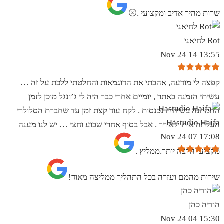
שרות מהיר אדיב ומקצועי .🌝
Rot לחיאני
13:55 14 Nov 24
קפצה לי מודעה, אהבתי את הדוגמאות והחלטתי ללכת על זה …
עשיתי הזמנה באתר , יומיים אחרי כבר היה לי ג’ונגל מוכן לזמן
ההמתנה בשיחות נכנסות . לקח עוד קצת זמן עד שחברת הסלולרי
Hastudio Haifa
העלתה אותו לאוויר . אבל בסוף אחרי שבוע וחצי … יש לנו מענה
17:08 07 Nov 24
מקצועי הרבה יותר.ממליץ .
שירות מהמם ועזרה בכל התהליך ממליצה מאוד!
הודיה כהן
15:30 04 Nov 24