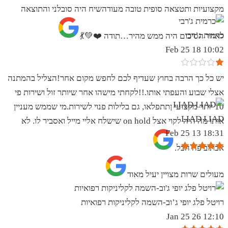
מקצועיות ותטצאה סופית טובה מעודהשיח היה סובלני והתוצאה
כרמית ג’רבי
לאחר הסיכום היה ממש מהיר…תודה ❤️💚💃
10:02 18 Feb 25
יש כל כך הרבה בחוץ שעדיף לכם לחפש מקום אחר!הצליל בהמתנה
אצלי שבוע והעפתי אותו.!!לקחתי מישהו אחר שיותר זול ושירות פי
10 יותר מקצועי ןתתפלאו, גם בלילות פנוי לשירות.מי שממש מעניין
LIAD LIAD
אותו מה היה לקוי אצל on hold שישלח אליי מייל ואסביר לו. לא
18:31 13 Feb 25
אכתוב פה הכל.
מעולים שרות מצויין יעיל מאוד
רויטל פלג יופי ג’וב-השמה לקליניקות רפואיות
12:10 26 Jan 25