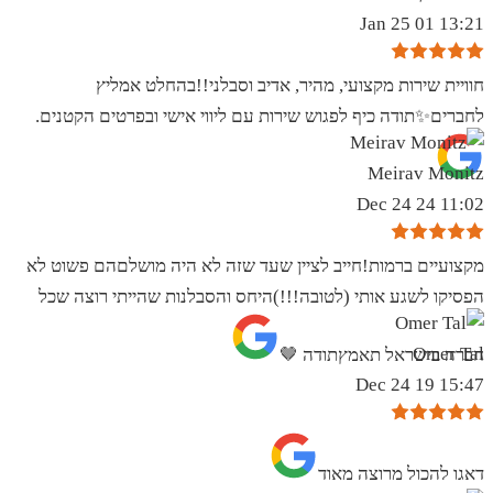
13:21 01 Jan 25
חוויית שירות מקצועי, מהיר, אדיב וסבלני!!בהחלט אמליץ
לחברים✨️תודה כיף לפגוש שירות עם ליווי אישי ובפרטים הקטנים.
Meirav Monitz
11:02 24 Dec 24
מקצועיים ברמות!חייב לציין שעד שזה לא היה מושלםהם פשוט לא
הפסיקו לשגע אותי (לטובה!!!)היחס והסבלנות שהייתי רוצה שכל
Omer Tal
חברה בישראל תאמץתודה 🤎
15:47 19 Dec 24
‏דאגו להכול מרוצה מאוד