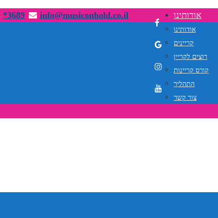
אודותינו
info@musiconhold.co.il
*3689
אודותינו
קריינים
רוצים לקריין
קורס קריינות
התהליך
צור קשר