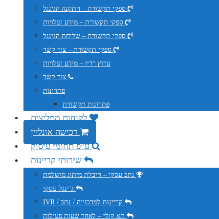
ספקי תקשורת – התקנה הגינגל
ספקי תקשורת – מידע ועלויות
ספקי תקשורת – שליחת הגינגל
ספקי תקשורת – צור קשר
ערוץ רדיו – מידע ועלויות
צור קשר
פתרונות
פתרונות תקשורת
לקוחות ממליצים
רכישה אונליין
ע”פ תחומי עיסוק
שירותי קריינות
נתב עסקי – חיבלת מיתוג מושלמת
ג’ינגל עסקי
IVR / קריינות למרכזייה / נתב
תא קולי – לאחר שעות פעילות