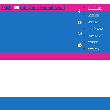
אודותינו
info@musiconhold.co.il
*3689
אודותינו
קריינים
רוצים לקריין
קורס קריינות
התהליך
צור קשר