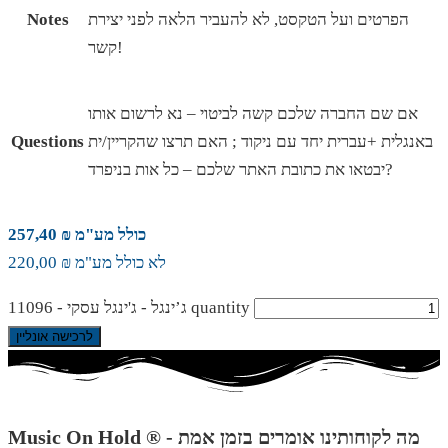
הפרטים ועל הטקסט, לא להעביר הלאה לפני יצירת
Notes
קשר!
אם שם החברה שלכם קשה לביטוי – נא לרשום אותו
באנגלית +עברית יחד עם ניקוד ; האם תרצו שהקריין/ית
Questions
יבטאו את כתובת האתר שלכם – כל אות בניפרד?
כולל מע"מ ₪ 257,40
לא כולל מע"מ ₪ 220,00
ג’ינגל - ג'ינגל עסקי - 11096 quantity
לרכישה אונליין
Music On Hold ® - מה לקוחותינו אומרים בזמן אמת