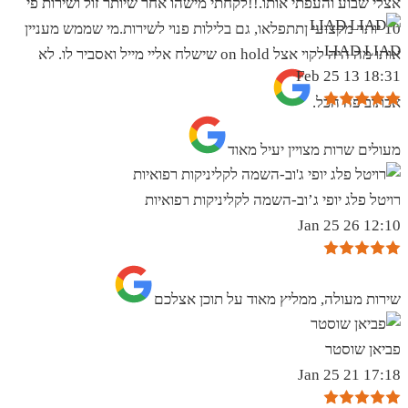
אצלי שבוע והעפתי אותו.!!לקחתי מישהו אחר שיותר זול ושירות פי
10 יותר מקצועי ןתתפלאו, גם בלילות פנוי לשירות.מי שממש מעניין
LIAD LIAD
אותו מה היה לקוי אצל on hold שישלח אליי מייל ואסביר לו. לא
18:31 13 Feb 25
אכתוב פה הכל.
מעולים שרות מצויין יעיל מאוד
רויטל פלג יופי ג’וב-השמה לקליניקות רפואיות
12:10 26 Jan 25
שירות מעולה, ממליץ מאוד על תוכן אצלכם
פביאן שוסטר
17:18 21 Jan 25