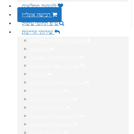
לקוחות ממליצים
רכישה אונליין
ע”פ תחומי עיסוק
שירותי קריינות
נתב עסקי – חיבלת מיתוג מושלמת
ג’ינגל עסקי
IVR / קריינות למרכזייה / נתב
תא קולי – לאחר שעות פעילות
מיתוג קולי
קריינות מקצועית לקמפיין בחירות
קריינות פרסומת רדיו
קריינות פרסומת לטלוויזיה
קריינות סרטון תדמית
קריינות להסבר שירות או מוצר
דוגמאות ע”פ תחומי עיסוק
ג’ינגל עסקי לסניפים