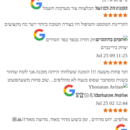
13:32 23 Jul 25
דופן.תודה רבה על הכלצוות צור מערכות חשמל
הקריינות הטקסט והטיפול היו בצורה הטובה ביותר יישר כח מקצועים
ואדיבים בתודה יצחק חוויה בכפר כפר חסידים
יצחק בירינבוים
11:25 09 Jul 25
תוך פחות משעה !!! הזמנה ששלחתי הייתה מוכנה.אני לקוח שחוזר
בשנית ומסתבר שסוס מנצח לא מחליפים…שוב פחות משעהפשוט
Yhonatan Avitan
אליפות אין עליכם 💪🏻🏆🎖
12:44 02 Jul 25
אלופים, יחס מדהים , זמן ביצוע מהיר מאוד, מרוצה מאוד!!🙏🏼