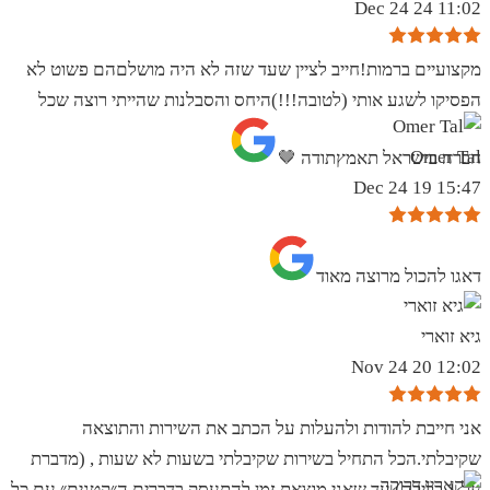
11:02 24 Dec 24
מקצועיים ברמות!חייב לציין שעד שזה לא היה מושלםהם פשוט לא
הפסיקו לשגע אותי (לטובה!!!)היחס והסבלנות שהייתי רוצה שכל
Omer Tal
חברה בישראל תאמץתודה 🤎
15:47 19 Dec 24
‏דאגו להכול מרוצה מאוד
גיא זוארי
12:02 20 Nov 24
אני חייבת להודות ולהעלות על הכתב את השירות והתוצאה
שקיבלתי.הכל התחיל בשירות שקיבלתי בשעות לא שעות , (מדברת
על 1 בלילה) עד שאני מוצאת זמן להתעסק בדברים ה״קטנים״ עם כל