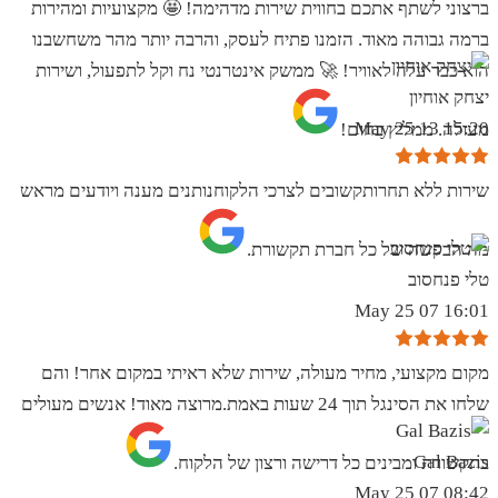
ברצוני לשתף אתכם בחווית שירות מדהימה! 🤩 מקצועיות ומהירות
ברמה גבוהה מאוד. הזמנו פתיח לעסק, והרבה יותר מהר משחשבנו
הוא כבר עלה לאוויר! 🚀 ממשק אינטרנטי נח וקל לתפעול, ושירות
יצחק אוחיון
15:20 13 May 25
מעולה. ממליץ בחום!
שירות ללא תחרותקשובים לצרכי הלקוחנותנים מענה ויודעים מראש
מה הבקשה של כל חברת תקשורת.
טלי פנחסוב
16:01 07 May 25
מקום מקצועי, מחיר מעולה, שירות שלא ראיתי במקום אחר! והם
שלחו את הסינגל תוך 24 שעות באמת.מרוצה מאוד! אנשים מעולים
Gal Bazis
בתקשורת ומבינים כל דרישה ורצון של הלקוח.
08:42 07 May 25