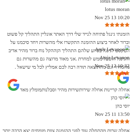
lotus moran
10:20 13 Nov 25
הזמנתי גינגל פתיחה לנייד שלי דרך האתר אונליין התהליך קל פשוט
וברור לאחר ביצוע ההזמנה התקשרו אלי מהשרות ויחד סיכמנו על
הטקסט לגינגל בסיוע שלהם התהליך הןההקל נוח ברור מהיר אדיב
Amir Levanon
והגינגל הופעל ממש למחרת .אני מאוד מרוצה גם מהשרות גם
10:32 12 Nov 25
מהמחיר וגם מהתוצאה תודה רבה לכם אמליץ לכל מי שישאל .
אחלה קריינות אחלה שירותשירות מהיר וסבלנותמומלץ מאד
יוסי כהן
13:50 11 Nov 25
אחלה שרות מהתחלה עוד לפני ההזמנה צוות מומחים יצא הרבה יותר