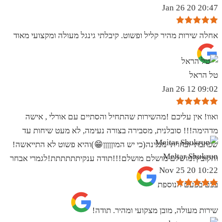
20:47 20 Jan 26
אחלה שירות מהיר קליל ופשוט. קיבלתי גינגל מעולה ומקצועי מאוד
טל הראל
09:02 12 Jan 26
ואוו! אין עליכם !מהשירות שהתחיל והסתיים עם אורלי , אישה
מדהימה!!! סובלנית, מסבירה בצורה נעימה, לא מעט שיחות עד
שכתבתי ובחרתי מנגינה(כי יש המוןןןןן😁)והיא פשוט לא התייאשה!
Meitar Shukrun
והקובץ?מושלם מושלם מושלם!!!תודה ענקיתתתתתת!לגמרי אבחר
10:22 20 Nov 25
בכם בפעם הנוספת
שירות מעולה, מובן מצקועי ומהיר. תודה!