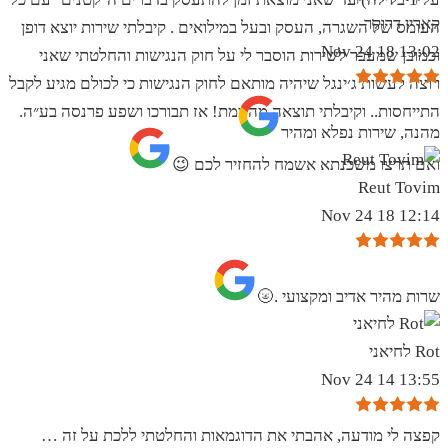
קארין דרוקר
העומס של השגרה, העסק ובעל במילואים . קיבלתי שירות יוצא דופן
13:02 18 Nov 24
וכמובן שמעבר לשירות הוסבר לי על חוק הנגישות והחלטתי שאני
רוצה לעשות ג׳ינגל שיהיה מותאם לחוק הנגישות כי לכולם מגיע לקבל
התייחסות.. וקיבלתי תוצאה מהממת! אז תבורכו ושפע פרנסה בע״ה.
מהנה, שירות נפלא ומהיר
ואם תרצו משכנתא אשמח להחזיר לכם 😉
Reut Tovim
12:14 18 Nov 24
שרות מהיר אדיב ומקצועי .🌝
Rot לחיאני
13:55 14 Nov 24
קפצה לי מודעה, אהבתי את הדוגמאות והחלטתי ללכת על זה …