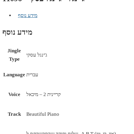
מידע נוסף
מידע נוסף
Jingle
ג'ינגל עסקי
Type
עברית
Language
קריינית 2 – מיכאל
Voice
Track
Beautiful Piano
שלום ותודה שהתקשרתם ל- A.B.T (איי. בי. טי)