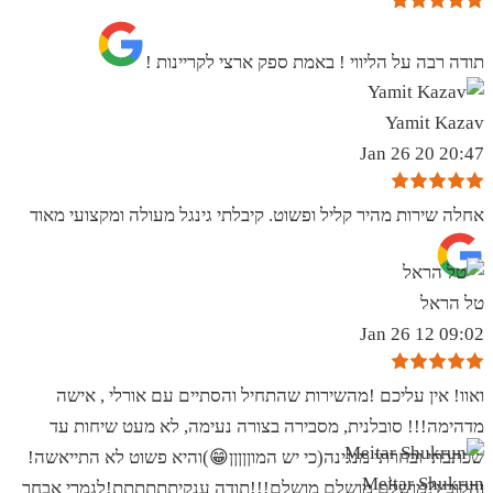
תודה רבה על הליווי ! באמת ספק ארצי לקריינות !
Yamit Kazav
20:47 20 Jan 26
אחלה שירות מהיר קליל ופשוט. קיבלתי גינגל מעולה ומקצועי מאוד
טל הראל
09:02 12 Jan 26
ואוו! אין עליכם !מהשירות שהתחיל והסתיים עם אורלי , אישה
מדהימה!!! סובלנית, מסבירה בצורה נעימה, לא מעט שיחות עד
שכתבתי ובחרתי מנגינה(כי יש המוןןןןן😁)והיא פשוט לא התייאשה!
Meitar Shukrun
והקובץ?מושלם מושלם מושלם!!!תודה ענקיתתתתתת!לגמרי אבחר