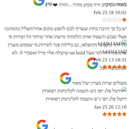
כרמית ג’רבי
לאחר הסיכום היה ממש מהיר…תודה ❤️💚💃
10:02 18 Feb 25
יש כל כך הרבה בחוץ שעדיף לכם לחפש מקום אחר!הצליל בהמתנה
אצלי שבוע והעפתי אותו.!!לקחתי מישהו אחר שיותר זול ושירות פי
10 יותר מקצועי ןתתפלאו, גם בלילות פנוי לשירות.מי שממש מעניין
LIAD LIAD
אותו מה היה לקוי אצל on hold שישלח אליי מייל ואסביר לו. לא
18:31 13 Feb 25
אכתוב פה הכל.
מעולים שרות מצויין יעיל מאוד
רויטל פלג יופי ג’וב-השמה לקליניקות רפואיות
12:10 26 Jan 25