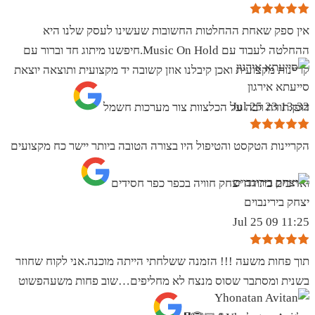
אין ספק שאחת ההחלטות החשובות שעשינו לעסק שלנו היא
ההחלטה לעבוד עם Music On Hold.חיפשנו מיתוג חד וברור עם
קריינות מקצועית ואכן קיבלנו אוזן קשובה יד מקצועית ותוצאה יוצאת
סייעתא אירגון
13:32 23 Jul 25
דופן.תודה רבה על הכלצוות צור מערכות חשמל
הקריינות הטקסט והטיפול היו בצורה הטובה ביותר יישר כח מקצועים
ואדיבים בתודה יצחק חוויה בכפר כפר חסידים
יצחק בירינבוים
11:25 09 Jul 25
תוך פחות משעה !!! הזמנה ששלחתי הייתה מוכנה.אני לקוח שחוזר
בשנית ומסתבר שסוס מנצח לא מחליפים…שוב פחות משעהפשוט