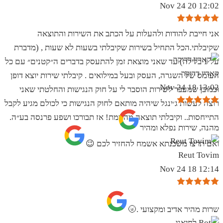
12:02 20 Nov 24
אני חייבת להודות ולהעלות על הכתב את השירות והתוצאה
שקיבלתי.הכל התחיל בשירות שקיבלתי בשעות לא שעות , (מדברת
על 1 בלילה) עד שאני מוצאת זמן להתעסק בדברים ה״קטנים״ עם כל
קארין דרוקר
העומס של השגרה, העסק ובעל במילואים . קיבלתי שירות יוצא דופן
13:02 18 Nov 24
וכמובן שמעבר לשירות הוסבר לי על חוק הנגישות והחלטתי שאני
רוצה לעשות ג׳ינגל שיהיה מותאם לחוק הנגישות כי לכולם מגיע לקבל
התייחסות.. וקיבלתי תוצאה מהממת! אז תבורכו ושפע פרנסה בע״ה.
מהנה, שירות נפלא ומהיר
ואם תרצו משכנתא אשמח להחזיר לכם 😉
Reut Tovim
12:14 18 Nov 24
שרות מהיר אדיב ומקצועי .🌝