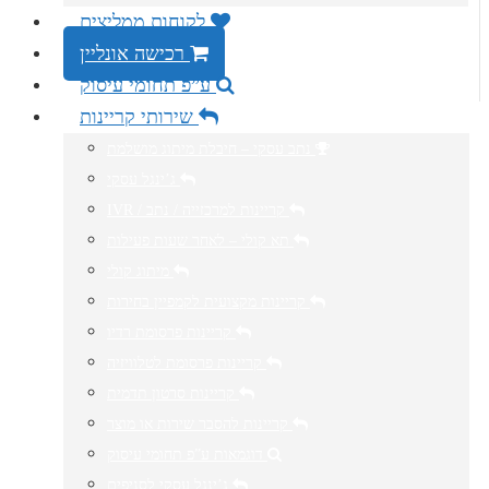
לקוחות ממליצים
רכישה אונליין
ע”פ תחומי עיסוק
שירותי קריינות
נתב עסקי – חיבלת מיתוג מושלמת
ג’ינגל עסקי
IVR / קריינות למרכזייה / נתב
תא קולי – לאחר שעות פעילות
מיתוג קולי
קריינות מקצועית לקמפיין בחירות
קריינות פרסומת רדיו
קריינות פרסומת לטלוויזיה
קריינות סרטון תדמית
קריינות להסבר שירות או מוצר
דוגמאות ע”פ תחומי עיסוק
ג’ינגל עסקי לסניפים