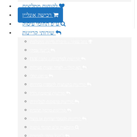
לקוחות ממליצים
רכישה אונליין
ע”פ תחומי עיסוק
שירותי קריינות
נתב עסקי – חיבלת מיתוג מושלמת
ג’ינגל עסקי
IVR / קריינות למרכזייה / נתב
תא קולי – לאחר שעות פעילות
מיתוג קולי
קריינות מקצועית לקמפיין בחירות
קריינות פרסומת רדיו
קריינות פרסומת לטלוויזיה
קריינות סרטון תדמית
קריינות להסבר שירות או מוצר
דוגמאות ע”פ תחומי עיסוק
ג’ינגל עסקי לסניפים