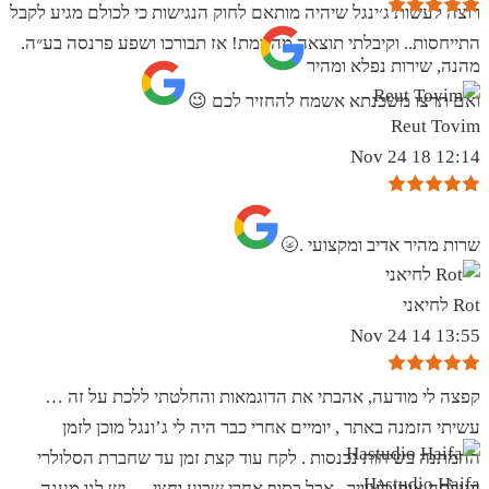
רוצה לעשות ג׳ינגל שיהיה מותאם לחוק הנגישות כי לכולם מגיע לקבל
התייחסות.. וקיבלתי תוצאה מהממת! אז תבורכו ושפע פרנסה בע״ה.
מהנה, שירות נפלא ומהיר
ואם תרצו משכנתא אשמח להחזיר לכם 😉
Reut Tovim
12:14 18 Nov 24
שרות מהיר אדיב ומקצועי .🌝
Rot לחיאני
13:55 14 Nov 24
קפצה לי מודעה, אהבתי את הדוגמאות והחלטתי ללכת על זה …
עשיתי הזמנה באתר , יומיים אחרי כבר היה לי ג’ונגל מוכן לזמן
ההמתנה בשיחות נכנסות . לקח עוד קצת זמן עד שחברת הסלולרי
Hastudio Haifa
העלתה אותו לאוויר . אבל בסוף אחרי שבוע וחצי … יש לנו מענה