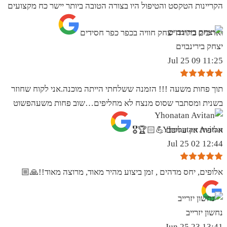
הקריינות הטקסט והטיפול היו בצורה הטובה ביותר יישר כח מקצועים
ואדיבים בתודה יצחק חוויה בכפר כפר חסידים
יצחק בירינבוים
11:25 09 Jul 25
תוך פחות משעה !!! הזמנה ששלחתי הייתה מוכנה.אני לקוח שחוזר
בשנית ומסתבר שסוס מנצח לא מחליפים…שוב פחות משעהפשוט
Yhonatan Avitan
אליפות אין עליכם 💪🏻🏆🎖
12:44 02 Jul 25
אלופים, יחס מדהים , זמן ביצוע מהיר מאוד, מרוצה מאוד!!🙏🏼
נחשון יזרייב
13:41 23 Jun 25