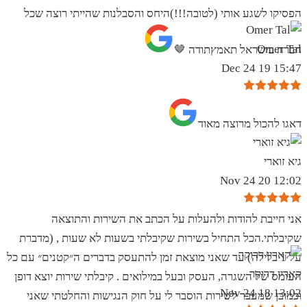
הפסיקו לשגע אותי (לטובה!!!)היחס והסבלנות שהייתי רוצה שכל
Omer Tal
חברה בישראל תאמץתודה 🤎
15:47 19 Dec 24
‏דאגו להכול מרוצה מאוד
גיא זוארי
12:02 20 Nov 24
אני חייבת להודות ולהעלות על הכתב את השירות והתוצאה
שקיבלתי.הכל התחיל בשירות שקיבלתי בשעות לא שעות , (מדברת
על 1 בלילה) עד שאני מוצאת זמן להתעסק בדברים ה״קטנים״ עם כל
קארין דרוקר
העומס של השגרה, העסק ובעל במילואים . קיבלתי שירות יוצא דופן
13:02 18 Nov 24
וכמובן שמעבר לשירות הוסבר לי על חוק הנגישות והחלטתי שאני