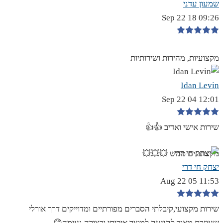
שמעון עדני
09:26 18 Sep 22
מקצועיות, מהירות ושירותיות
Idan Levin
12:01 04 Sep 22
שירות אישי ואדיב 👍👍
מקצוענים ממש 💥💥💥
יצחק חי דרי
11:53 05 Aug 22
שירות מקצועי,קיבלתי הסברים מפורתיים ומדוייקים דרך אורלי
שעוזרת מאוד להגיעה למוצר איכותי ובצורה נעימה😊