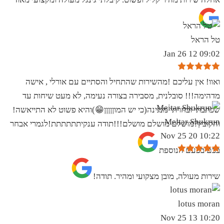
טל הראל
09:02 12 Jan 26
ואוו! אין עליכם !מהשירות שהתחיל והסתיים עם אורלי , אישה
מדהימה!!! סובלנית, מסבירה בצורה נעימה, לא מעט שיחות עד
שכתבתי ובחרתי מנגינה(כי יש המוןןןןן😁)והיא פשוט לא התייאשה!
Meitar Shukrun
והקובץ?מושלם מושלם מושלם!!!תודה ענקיתתתתתת!לגמרי אבחר
10:22 20 Nov 25
בכם בפעם הנוספת
שירות מעולה, מובן מצקועי ומהיר. תודה!
lotus moran
10:20 13 Nov 25