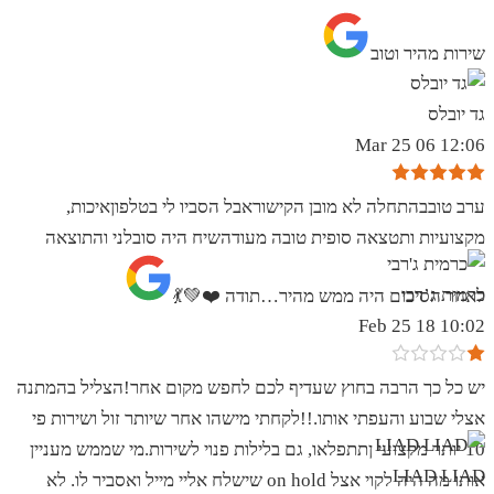
שירות מהיר וטוב
גד יובלס
12:06 06 Mar 25
ערב טובבהתחלה לא מובן הקישוראבל הסביו לי בטלפוןאיכות,
מקצועיות ותטצאה סופית טובה מעודהשיח היה סובלני והתוצאה
כרמית ג’רבי
לאחר הסיכום היה ממש מהיר…תודה ❤️💚💃
10:02 18 Feb 25
יש כל כך הרבה בחוץ שעדיף לכם לחפש מקום אחר!הצליל בהמתנה
אצלי שבוע והעפתי אותו.!!לקחתי מישהו אחר שיותר זול ושירות פי
10 יותר מקצועי ןתתפלאו, גם בלילות פנוי לשירות.מי שממש מעניין
LIAD LIAD
אותו מה היה לקוי אצל on hold שישלח אליי מייל ואסביר לו. לא