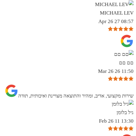
MICHAEL LEV
08:57 27 Apr 26
םם םם
11:50 26 Mar 26
שירות מקצועי, אדיב, ומהיר והתוצאה מצויינת ואיכותית, תודה
גיל בלומן
13:30 11 Feb 26