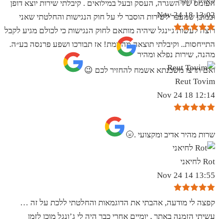
קארין דרוקר
העומס של השגרה, העסק ובעל במילואים . קיבלתי שירות יוצא דופן
13:02 18 Nov 24
וכמובן שמעבר לשירות הוסבר לי על חוק הנגישות והחלטתי שאני
רוצה לעשות ג׳ינגל שיהיה מותאם לחוק הנגישות כי לכולם מגיע לקבל
התייחסות.. וקיבלתי תוצאה מהממת! אז תבורכו ושפע פרנסה בע״ה.
מהנה, שירות נפלא ומהיר
ואם תרצו משכנתא אשמח להחזיר לכם 😉
Reut Tovim
12:14 18 Nov 24
שרות מהיר אדיב ומקצועי .🌝
Rot לחיאני
13:55 14 Nov 24
קפצה לי מודעה, אהבתי את הדוגמאות והחלטתי ללכת על זה …
עשיתי הזמנה באתר , יומיים אחרי כבר היה לי ג’ונגל מוכן לזמן