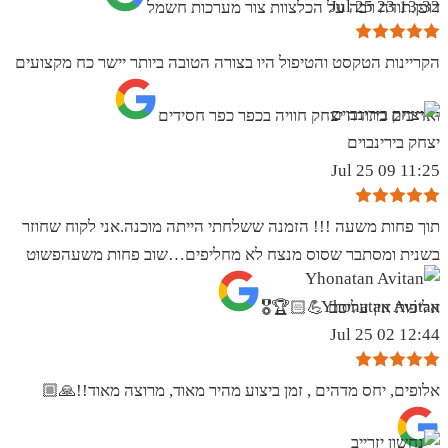
13:32 23 Jul 25
דופן.תודה רבה על הכלצוות צור מערכות חשמל
הקריינות הטקסט והטיפול היו בצורה הטובה ביותר יישר כח מקצועים
ואדיבים בתודה יצחק חוויה בכפר כפר חסידים
יצחק בירינבוים
11:25 09 Jul 25
תוך פחות משעה !!! הזמנה ששלחתי הייתה מוכנה.אני לקוח שחוזר
בשנית ומסתבר שסוס מנצח לא מחליפים…שוב פחות משעהפשוט
Yhonatan Avitan
אליפות אין עליכם 💪🏻🏆🎖
12:44 02 Jul 25
אלופים, יחס מדהים , זמן ביצוע מהיר מאוד, מרוצה מאוד!!🙏🏼