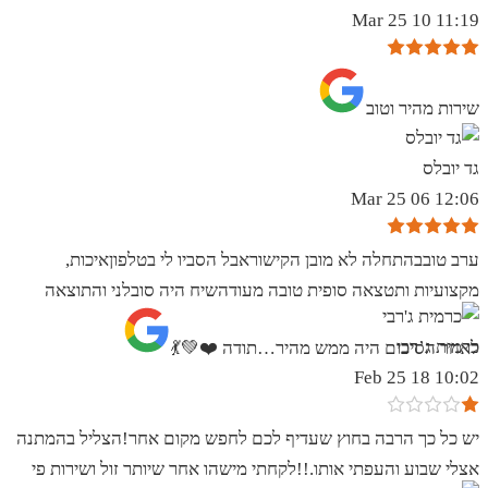
11:19 10 Mar 25
שירות מהיר וטוב
גד יובלס
12:06 06 Mar 25
ערב טובבהתחלה לא מובן הקישוראבל הסביו לי בטלפוןאיכות,
מקצועיות ותטצאה סופית טובה מעודהשיח היה סובלני והתוצאה
כרמית ג’רבי
לאחר הסיכום היה ממש מהיר…תודה ❤️💚💃
10:02 18 Feb 25
יש כל כך הרבה בחוץ שעדיף לכם לחפש מקום אחר!הצליל בהמתנה
אצלי שבוע והעפתי אותו.!!לקחתי מישהו אחר שיותר זול ושירות פי