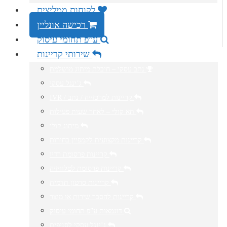
לקוחות ממליצים
רכישה אונליין
ע”פ תחומי עיסוק
שירותי קריינות
נתב עסקי – חיבלת מיתוג מושלמת
ג’ינגל עסקי
IVR / קריינות למרכזייה / נתב
תא קולי – לאחר שעות פעילות
מיתוג קולי
קריינות מקצועית לקמפיין בחירות
קריינות פרסומת רדיו
קריינות פרסומת לטלוויזיה
קריינות סרטון תדמית
קריינות להסבר שירות או מוצר
דוגמאות ע”פ תחומי עיסוק
ג’ינגל עסקי לסניפים