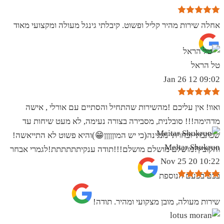
אחלה שירות מהיר קליל ופשוט. קיבלתי גינגל מעולה ומקצועי מאוד
טל הראל
09:02 12 Jan 26
ואוו! אין עליכם !מהשירות שהתחיל והסתיים עם אורלי , אישה
מדהימה!!! סובלנית, מסבירה בצורה נעימה, לא מעט שיחות עד
שכתבתי ובחרתי מנגינה(כי יש המוןןןןן😁)והיא פשוט לא התייאשה!
Meitar Shukrun
והקובץ?מושלם מושלם מושלם!!!תודה ענקיתתתתתת!לגמרי אבחר
10:22 20 Nov 25
בכם בפעם הנוספת
שירות מעולה, מובן מצקועי ומהיר. תודה!