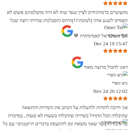
מקצועיים ברמות!חייב לציין שעד שזה לא היה מושלםהם פשוט לא
הפסיקו לשגע אותי (לטובה!!!)היחס והסבלנות שהייתי רוצה שכל
Omer Tal
חברה בישראל תאמץתודה 🤎
15:47 19 Dec 24
‏דאגו להכול מרוצה מאוד
גיא זוארי
12:02 20 Nov 24
אני חייבת להודות ולהעלות על הכתב את השירות והתוצאה
שקיבלתי.הכל התחיל בשירות שקיבלתי בשעות לא שעות , (מדברת
על 1 בלילה) עד שאני מוצאת זמן להתעסק בדברים ה״קטנים״ עם כל