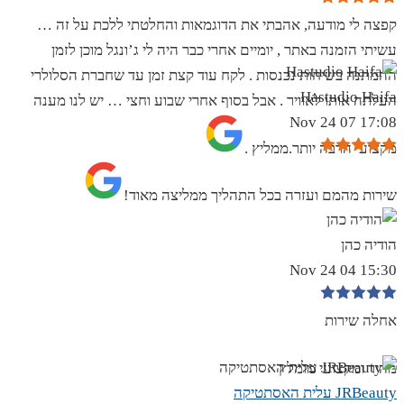
קפצה לי מודעה, אהבתי את הדוגמאות והחלטתי ללכת על זה …
עשיתי הזמנה באתר , יומיים אחרי כבר היה לי ג’ונגל מוכן לזמן
ההמתנה בשיחות נכנסות . לקח עוד קצת זמן עד שחברת הסלולרי
Hastudio Haifa
העלתה אותו לאוויר . אבל בסוף אחרי שבוע וחצי … יש לנו מענה
17:08 07 Nov 24
מקצועי הרבה יותר.ממליץ .
שירות מהמם ועזרה בכל התהליך ממליצה מאוד!
הודיה כהן
15:30 04 Nov 24
אחלה שירות
מהיר ומקצועי מומלץ
JRBeauty עלית האסתטיקה