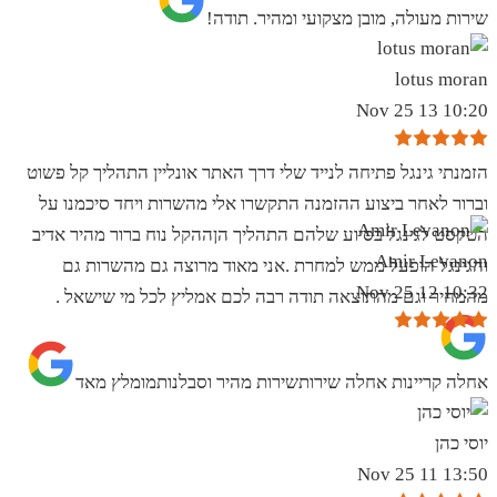
שירות מעולה, מובן מצקועי ומהיר. תודה!
lotus moran
10:20 13 Nov 25
הזמנתי גינגל פתיחה לנייד שלי דרך האתר אונליין התהליך קל פשוט
וברור לאחר ביצוע ההזמנה התקשרו אלי מהשרות ויחד סיכמנו על
הטקסט לגינגל בסיוע שלהם התהליך הןההקל נוח ברור מהיר אדיב
Amir Levanon
והגינגל הופעל ממש למחרת .אני מאוד מרוצה גם מהשרות גם
10:32 12 Nov 25
מהמחיר וגם מהתוצאה תודה רבה לכם אמליץ לכל מי שישאל .
אחלה קריינות אחלה שירותשירות מהיר וסבלנותמומלץ מאד
יוסי כהן
13:50 11 Nov 25