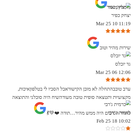
מומלץ מאוד
יצחק כפיר
11:19 10 Mar 25
שירות מהיר וטוב
גד יובלס
12:06 06 Mar 25
ערב טובבהתחלה לא מובן הקישוראבל הסביו לי בטלפוןאיכות,
מקצועיות ותטצאה סופית טובה מעודהשיח היה סובלני והתוצאה
כרמית ג’רבי
לאחר הסיכום היה ממש מהיר…תודה ❤️💚💃
10:02 18 Feb 25