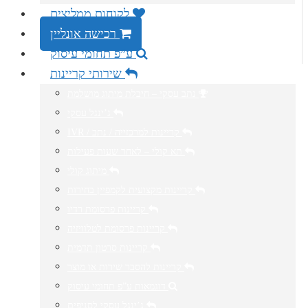
לקוחות ממליצים
רכישה אונליין
ע”פ תחומי עיסוק
שירותי קריינות
נתב עסקי – חיבלת מיתוג מושלמת
ג’ינגל עסקי
IVR / קריינות למרכזייה / נתב
תא קולי – לאחר שעות פעילות
מיתוג קולי
קריינות מקצועית לקמפיין בחירות
קריינות פרסומת רדיו
קריינות פרסומת לטלוויזיה
קריינות סרטון תדמית
קריינות להסבר שירות או מוצר
דוגמאות ע”פ תחומי עיסוק
ג’ינגל עסקי לסניפים