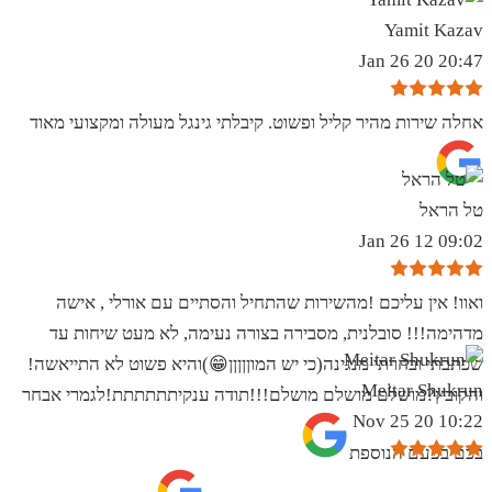
Yamit Kazav
20:47 20 Jan 26
אחלה שירות מהיר קליל ופשוט. קיבלתי גינגל מעולה ומקצועי מאוד
טל הראל
09:02 12 Jan 26
ואוו! אין עליכם !מהשירות שהתחיל והסתיים עם אורלי , אישה
מדהימה!!! סובלנית, מסבירה בצורה נעימה, לא מעט שיחות עד
שכתבתי ובחרתי מנגינה(כי יש המוןןןןן😁)והיא פשוט לא התייאשה!
Meitar Shukrun
והקובץ?מושלם מושלם מושלם!!!תודה ענקיתתתתתת!לגמרי אבחר
10:22 20 Nov 25
בכם בפעם הנוספת