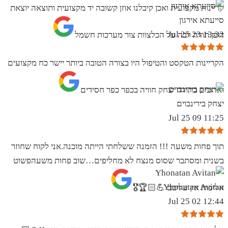
קריינות מקצועית ואכן קיבלנו אוזן קשובה יד מקצועית ותוצאה יוצאת
סייעתא אירגון
13:32 23 Jul 25
דופן.תודה רבה על הכלצוות צור מערכות חשמל
הקריינות הטקסט והטיפול היו בצורה הטובה ביותר יישר כח מקצועים
ואדיבים בתודה יצחק חוויה בכפר כפר חסידים
יצחק בירינבוים
11:25 09 Jul 25
תוך פחות משעה !!! הזמנה ששלחתי הייתה מוכנה.אני לקוח שחוזר
בשנית ומסתבר שסוס מנצח לא מחליפים…שוב פחות משעהפשוט
Yhonatan Avitan
אליפות אין עליכם 💪🏻🏆🎖
12:44 02 Jul 25