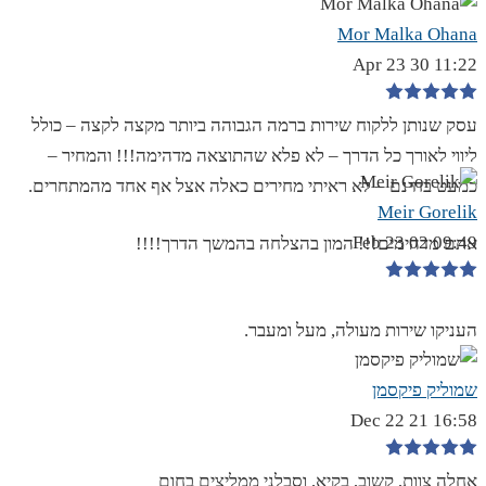
Mor Malka Ohana
11:22 30 Apr 23
עסק שנותן ללקוח שירות ברמה הגבוהה ביותר מקצה לקצה – כולל
ליווי לאורך כל הדרך – לא פלא שהתוצאה מדהימה!!! והמחיר –
כמעט בחינם – לא ראיתי מחירים כאלה אצל אף אחד מהמתחרים.
Meir Gorelik
09:49 02 Feb 23
אתם מדהימים!!! המון בהצלחה בהמשך הדרך!!!!
העניקו שירות מעולה, מעל ומעבר.
שמוליק פיקסמן
16:58 21 Dec 22
אחלה צוות, קשוב, בקיא, וסבלני ממליצים בחום