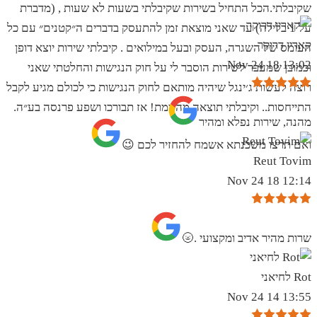
שקיבלתי.הכל התחיל בשירות שקיבלתי בשעות לא שעות , (מדברת
על 1 בלילה) עד שאני מוצאת זמן להתעסק בדברים ה״קטנים״ עם כל
קארין דרוקר
העומס של השגרה, העסק ובעל במילואים . קיבלתי שירות יוצא דופן
13:02 18 Nov 24
וכמובן שמעבר לשירות הוסבר לי על חוק הנגישות והחלטתי שאני
רוצה לעשות ג׳ינגל שיהיה מותאם לחוק הנגישות כי לכולם מגיע לקבל
התייחסות.. וקיבלתי תוצאה מהממת! אז תבורכו ושפע פרנסה בע״ה.
מהנה, שירות נפלא ומהיר
ואם תרצו משכנתא אשמח להחזיר לכם 😉
Reut Tovim
12:14 18 Nov 24
שרות מהיר אדיב ומקצועי .🌝
Rot לחיאני
13:55 14 Nov 24