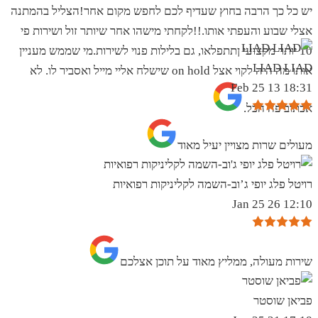
יש כל כך הרבה בחוץ שעדיף לכם לחפש מקום אחר!הצליל בהמתנה
אצלי שבוע והעפתי אותו.!!לקחתי מישהו אחר שיותר זול ושירות פי
10 יותר מקצועי ןתתפלאו, גם בלילות פנוי לשירות.מי שממש מעניין
LIAD LIAD
אותו מה היה לקוי אצל on hold שישלח אליי מייל ואסביר לו. לא
18:31 13 Feb 25
אכתוב פה הכל.
מעולים שרות מצויין יעיל מאוד
רויטל פלג יופי ג’וב-השמה לקליניקות רפואיות
12:10 26 Jan 25
שירות מעולה, ממליץ מאוד על תוכן אצלכם
פביאן שוסטר