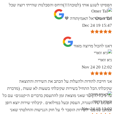
הפסיקו לשגע אותי (לטובה!!!)היחס והסבלנות שהייתי רוצה שכל
Omer Tal
חברה בישראל תאמץתודה 🤎
15:47 19 Dec 24
‏דאגו להכול מרוצה מאוד
גיא זוארי
12:02 20 Nov 24
אני חייבת להודות ולהעלות על הכתב את השירות והתוצאה
שקיבלתי.הכל התחיל בשירות שקיבלתי בשעות לא שעות , (מדברת
על 1 בלילה) עד שאני מוצאת זמן להתעסק בדברים ה״קטנים״ עם כל
קארין דרוקר
העומס של השגרה, העסק ובעל במילואים . קיבלתי שירות יוצא דופן
13:02 18 Nov 24
וכמובן שמעבר לשירות הוסבר לי על חוק הנגישות והחלטתי שאני