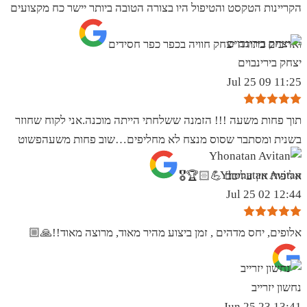
הקריינות הטקסט והטיפול היו בצורה הטובה ביותר יישר כח מקצועים
ואדיבים בתודה יצחק חוויה בכפר כפר חסידים
יצחק בירינבוים
11:25 09 Jul 25
תוך פחות משעה !!! הזמנה ששלחתי הייתה מוכנה.אני לקוח שחוזר
בשנית ומסתבר שסוס מנצח לא מחליפים…שוב פחות משעהפשוט
Yhonatan Avitan
אליפות אין עליכם 💪🏻🏆🎖
12:44 02 Jul 25
אלופים, יחס מדהים , זמן ביצוע מהיר מאוד, מרוצה מאוד!!🙏🏼
נחשון יזרייב
13:41 23 Jun 25