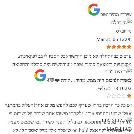
שירות מהיר וטוב
גד יובלס
12:06 06 Mar 25
ערב טובבהתחלה לא מובן הקישוראבל הסביו לי בטלפוןאיכות,
מקצועיות ותטצאה סופית טובה מעודהשיח היה סובלני והתוצאה
כרמית ג’רבי
לאחר הסיכום היה ממש מהיר…תודה ❤️💚💃
10:02 18 Feb 25
יש כל כך הרבה בחוץ שעדיף לכם לחפש מקום אחר!הצליל בהמתנה
אצלי שבוע והעפתי אותו.!!לקחתי מישהו אחר שיותר זול ושירות פי
10 יותר מקצועי ןתתפלאו, גם בלילות פנוי לשירות.מי שממש מעניין
LIAD LIAD
אותו מה היה לקוי אצל on hold שישלח אליי מייל ואסביר לו. לא