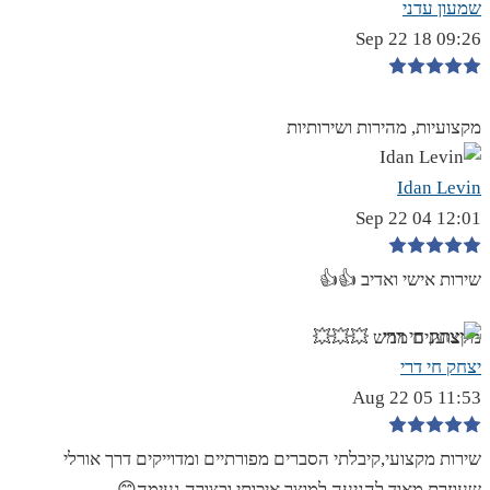
שמעון עדני
09:26 18 Sep 22
מקצועיות, מהירות ושירותיות
Idan Levin
12:01 04 Sep 22
שירות אישי ואדיב 👍👍
מקצוענים ממש 💥💥💥
יצחק חי דרי
11:53 05 Aug 22
שירות מקצועי,קיבלתי הסברים מפורתיים ומדוייקים דרך אורלי
שעוזרת מאוד להגיעה למוצר איכותי ובצורה נעימה😊