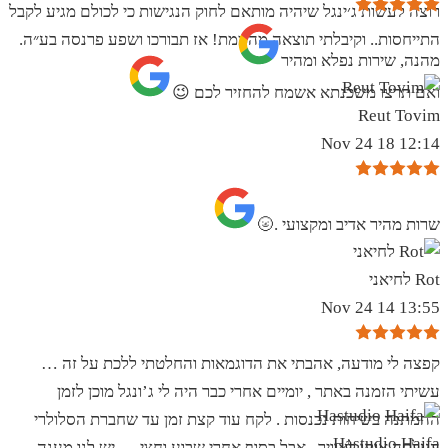
רוצה לעשות ג׳ינגל שיהיה מותאם לחוק הנגישות כי לכולם מגיע לקבל
התייחסות.. וקיבלתי תוצאה מהממת! אז תבורכו ושפע פרנסה בע״ה.
מהנה, שירות נפלא ומהיר
ואם תרצו משכנתא אשמח להחזיר לכם 😉
Reut Tovim
12:14 18 Nov 24
שרות מהיר אדיב ומקצועי .🌝
Rot לחיאני
13:55 14 Nov 24
קפצה לי מודעה, אהבתי את הדוגמאות והחלטתי ללכת על זה …
עשיתי הזמנה באתר , יומיים אחרי כבר היה לי ג’ונגל מוכן לזמן
ההמתנה בשיחות נכנסות . לקח עוד קצת זמן עד שחברת הסלולרי
Hastudio Haifa
העלתה אותו לאוויר . אבל בסוף אחרי שבוע וחצי … יש לנו מענה