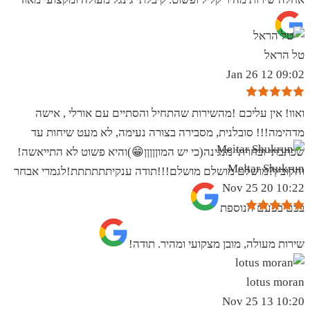
טל הראל
09:02 12 Jan 26
ואוו! אין עליכם !מהשירות שהתחיל והסתיים עם אורלי , אישה
מדהימה!!! סובלנית, מסבירה בצורה נעימה, לא מעט שיחות עד
שכתבתי ובחרתי מנגינה(כי יש המוןןןןן😁)והיא פשוט לא התייאשה!
Meitar Shukrun
והקובץ?מושלם מושלם מושלם!!!תודה ענקיתתתתתת!לגמרי אבחר
10:22 20 Nov 25
בכם בפעם הנוספת
שירות מעולה, מובן מצקועי ומהיר. תודה!
lotus moran
10:20 13 Nov 25