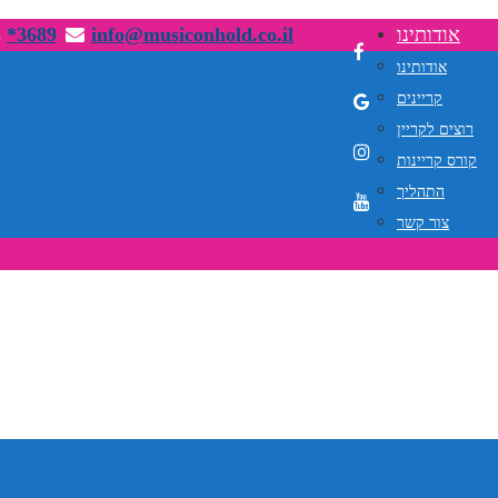
אודותינו
info@musiconhold.co.il
*3689
אודותינו
קריינים
רוצים לקריין
קורס קריינות
התהליך
צור קשר