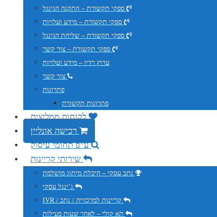
ספקי תקשורת – התקנה הגינגל
ספקי תקשורת – מידע ועלויות
ספקי תקשורת – שליחת הגינגל
ספקי תקשורת – צור קשר
ערוץ רדיו – מידע ועלויות
צור קשר
פתרונות
פתרונות תקשורת
לקוחות ממליצים
רכישה אונליין
ע”פ תחומי עיסוק
שירותי קריינות
נתב עסקי – חיבלת מיתוג מושלמת
ג’ינגל עסקי
IVR / קריינות למרכזייה / נתב
תא קולי – לאחר שעות פעילות