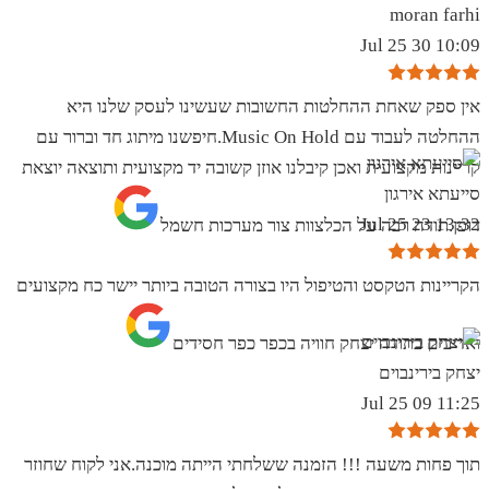
moran farhi
10:09 30 Jul 25
אין ספק שאחת ההחלטות החשובות שעשינו לעסק שלנו היא
ההחלטה לעבוד עם Music On Hold.חיפשנו מיתוג חד וברור עם
קריינות מקצועית ואכן קיבלנו אוזן קשובה יד מקצועית ותוצאה יוצאת
סייעתא אירגון
13:32 23 Jul 25
דופן.תודה רבה על הכלצוות צור מערכות חשמל
הקריינות הטקסט והטיפול היו בצורה הטובה ביותר יישר כח מקצועים
ואדיבים בתודה יצחק חוויה בכפר כפר חסידים
יצחק בירינבוים
11:25 09 Jul 25
תוך פחות משעה !!! הזמנה ששלחתי הייתה מוכנה.אני לקוח שחוזר