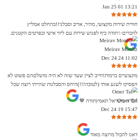
13:21 01 Jan 25
חוויית שירות מקצועי, מהיר, אדיב וסבלני!!בהחלט אמליץ
לחברים✨️תודה כיף לפגוש שירות עם ליווי אישי ובפרטים הקטנים.
Meirav Monitz
11:02 24 Dec 24
מקצועיים ברמות!חייב לציין שעד שזה לא היה מושלםהם פשוט לא
הפסיקו לשגע אותי (לטובה!!!)היחס והסבלנות שהייתי רוצה שכל
Omer Tal
חברה בישראל תאמץתודה 🤎
15:47 19 Dec 24
‏דאגו להכול מרוצה מאוד