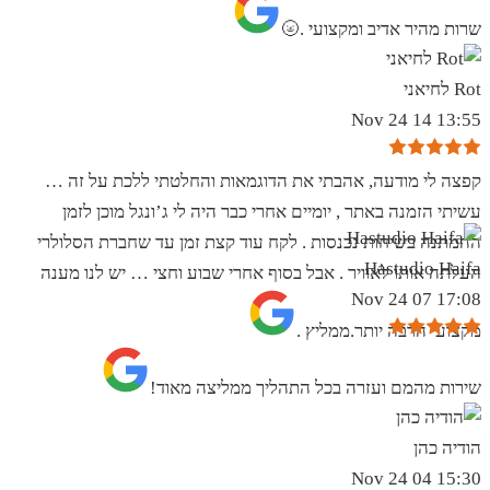
שרות מהיר אדיב ומקצועי .🌝
Rot לחיאני
13:55 14 Nov 24
קפצה לי מודעה, אהבתי את הדוגמאות והחלטתי ללכת על זה …
עשיתי הזמנה באתר , יומיים אחרי כבר היה לי ג’ונגל מוכן לזמן
ההמתנה בשיחות נכנסות . לקח עוד קצת זמן עד שחברת הסלולרי
Hastudio Haifa
העלתה אותו לאוויר . אבל בסוף אחרי שבוע וחצי … יש לנו מענה
17:08 07 Nov 24
מקצועי הרבה יותר.ממליץ .
שירות מהמם ועזרה בכל התהליך ממליצה מאוד!
הודיה כהן
15:30 04 Nov 24