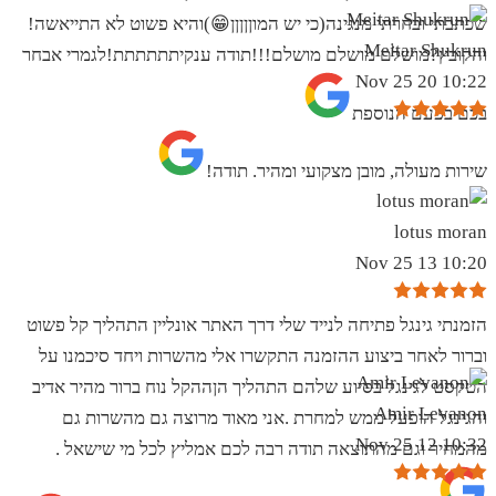
שכתבתי ובחרתי מנגינה(כי יש המוןןןןן😁)והיא פשוט לא התייאשה!
Meitar Shukrun
והקובץ?מושלם מושלם מושלם!!!תודה ענקיתתתתתת!לגמרי אבחר
10:22 20 Nov 25
בכם בפעם הנוספת
שירות מעולה, מובן מצקועי ומהיר. תודה!
lotus moran
10:20 13 Nov 25
הזמנתי גינגל פתיחה לנייד שלי דרך האתר אונליין התהליך קל פשוט
וברור לאחר ביצוע ההזמנה התקשרו אלי מהשרות ויחד סיכמנו על
הטקסט לגינגל בסיוע שלהם התהליך הןההקל נוח ברור מהיר אדיב
Amir Levanon
והגינגל הופעל ממש למחרת .אני מאוד מרוצה גם מהשרות גם
10:32 12 Nov 25
מהמחיר וגם מהתוצאה תודה רבה לכם אמליץ לכל מי שישאל .