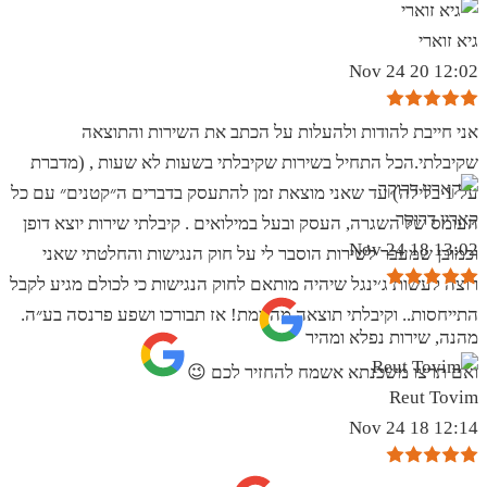
גיא זוארי
12:02 20 Nov 24
אני חייבת להודות ולהעלות על הכתב את השירות והתוצאה
שקיבלתי.הכל התחיל בשירות שקיבלתי בשעות לא שעות , (מדברת
על 1 בלילה) עד שאני מוצאת זמן להתעסק בדברים ה״קטנים״ עם כל
קארין דרוקר
העומס של השגרה, העסק ובעל במילואים . קיבלתי שירות יוצא דופן
13:02 18 Nov 24
וכמובן שמעבר לשירות הוסבר לי על חוק הנגישות והחלטתי שאני
רוצה לעשות ג׳ינגל שיהיה מותאם לחוק הנגישות כי לכולם מגיע לקבל
התייחסות.. וקיבלתי תוצאה מהממת! אז תבורכו ושפע פרנסה בע״ה.
מהנה, שירות נפלא ומהיר
ואם תרצו משכנתא אשמח להחזיר לכם 😉
Reut Tovim
12:14 18 Nov 24