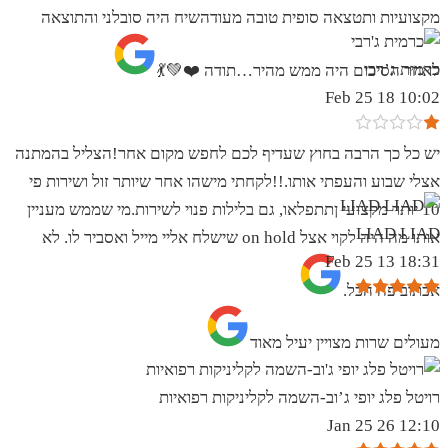
מקצועיות ותטצאה סופית טובה מעודהשיח היה סובלני והתוצאה
כרמית ג’רבי
לאחר הסיכום היה ממש מהיר…תודה ❤️💚💃
10:02 18 Feb 25
יש כל כך הרבה בחוץ שעדיף לכם לחפש מקום אחר!הצליל בהמתנה
אצלי שבוע והעפתי אותו.!!לקחתי מישהו אחר שיותר זול ושירות פי
10 יותר מקצועי ןתתפלאו, גם בלילות פנוי לשירות.מי שממש מעניין
LIAD LIAD
אותו מה היה לקוי אצל on hold שישלח אליי מייל ואסביר לו. לא
18:31 13 Feb 25
אכתוב פה הכל.
מעולים שרות מצויין יעיל מאוד
רויטל פלג יופי ג’וב-השמה לקליניקות רפואיות
12:10 26 Jan 25