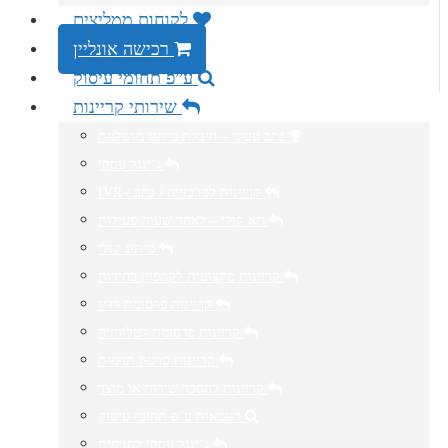
לקוחות ממליצים
רכישה אונליין
ע”פ תחומי עיסוק
שירותי קריינות
נתב עסקי – חיבלת מיתוג מושלמת
ג’ינגל עסקי
IVR / קריינות למרכזייה / נתב
תא קולי – לאחר שעות פעילות
מיתוג קולי
קריינות מקצועית לקמפיין בחירות
קריינות פרסומת רדיו
קריינות פרסומת לטלוויזיה
קריינות סרטון תדמית
קריינות להסבר שירות או מוצר
דוגמאות ע”פ תחומי עיסוק
ג’ינגל עסקי לסניפים