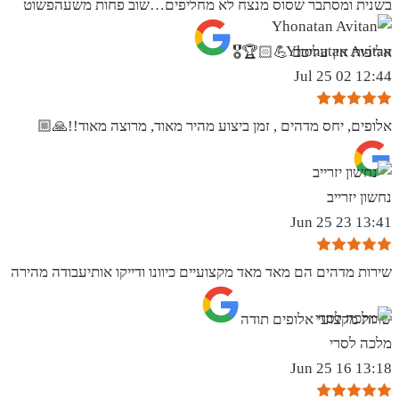
בשנית ומסתבר שסוס מנצח לא מחליפים…שוב פחות משעהפשוט
Yhonatan Avitan
אליפות אין עליכם 💪🏻🏆🎖
12:44 02 Jul 25
אלופים, יחס מדהים , זמן ביצוע מהיר מאוד, מרוצה מאוד!!🙏🏼
נחשון יזרייב
13:41 23 Jun 25
שירות מדהים הם מאד מאד מקצועיים כיוונו ודייקו אותיעבודה מהירה
שרות מקצועי אלופים תודה
מלכה לסרי
13:18 16 Jun 25