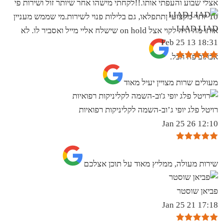
אצלי שבוע והעפתי אותו.!!לקחתי מישהו אחר שיותר זול ושירות פי
10 יותר מקצועי ןתתפלאו, גם בלילות פנוי לשירות.מי שממש מעניין
LIAD LIAD
אותו מה היה לקוי אצל on hold שישלח אליי מייל ואסביר לו. לא
18:31 13 Feb 25
אכתוב פה הכל.
מעולים שרות מצויין יעיל מאוד
רויטל פלג יופי ג’וב-השמה לקליניקות רפואיות
12:10 26 Jan 25
שירות מעולה, ממליץ מאוד על תוכן אצלכם
פביאן שוסטר
17:18 21 Jan 25