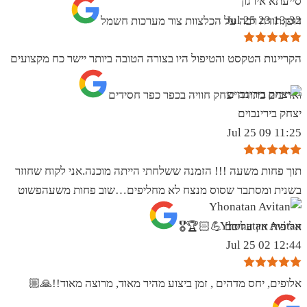
סייעתא אירגון
13:32 23 Jul 25
דופן.תודה רבה על הכלצוות צור מערכות חשמל
הקריינות הטקסט והטיפול היו בצורה הטובה ביותר יישר כח מקצועים
ואדיבים בתודה יצחק חוויה בכפר כפר חסידים
יצחק בירינבוים
11:25 09 Jul 25
תוך פחות משעה !!! הזמנה ששלחתי הייתה מוכנה.אני לקוח שחוזר
בשנית ומסתבר שסוס מנצח לא מחליפים…שוב פחות משעהפשוט
Yhonatan Avitan
אליפות אין עליכם 💪🏻🏆🎖
12:44 02 Jul 25
אלופים, יחס מדהים , זמן ביצוע מהיר מאוד, מרוצה מאוד!!🙏🏼