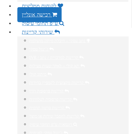
לקוחות ממליצים
רכישה אונליין
ע”פ תחומי עיסוק
שירותי קריינות
נתב עסקי – חיבלת מיתוג מושלמת
ג’ינגל עסקי
IVR / קריינות למרכזייה / נתב
תא קולי – לאחר שעות פעילות
מיתוג קולי
קריינות מקצועית לקמפיין בחירות
קריינות פרסומת רדיו
קריינות פרסומת לטלוויזיה
קריינות סרטון תדמית
קריינות להסבר שירות או מוצר
דוגמאות ע”פ תחומי עיסוק
ג’ינגל עסקי לסניפים