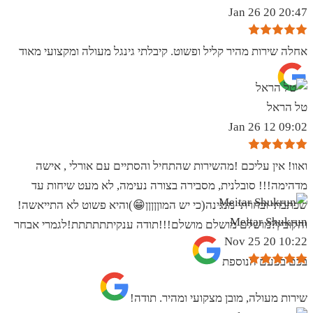
20:47 20 Jan 26
אחלה שירות מהיר קליל ופשוט. קיבלתי גינגל מעולה ומקצועי מאוד
טל הראל
09:02 12 Jan 26
ואוו! אין עליכם !מהשירות שהתחיל והסתיים עם אורלי , אישה
מדהימה!!! סובלנית, מסבירה בצורה נעימה, לא מעט שיחות עד
שכתבתי ובחרתי מנגינה(כי יש המוןןןןן😁)והיא פשוט לא התייאשה!
Meitar Shukrun
והקובץ?מושלם מושלם מושלם!!!תודה ענקיתתתתתת!לגמרי אבחר
10:22 20 Nov 25
בכם בפעם הנוספת
שירות מעולה, מובן מצקועי ומהיר. תודה!