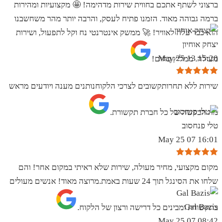
ברצוני לשתף אתכם בחווית שירות מדהימה! 🤩 מקצועיות ומהירות
ברמה גבוהה מאוד. הזמנו פתיח לעסק, והרבה יותר מהר משחשבנו
הוא כבר עלה לאוויר! 🚀 ממשק אינטרנטי נח וקל לתפעול, ושירות
יצחק אוחיון
15:20 13 May 25
מעולה. ממליץ בחום!
שירות ללא תחרותקשובים לצרכי הלקוחנותנים מענה ויודעים מראש
מה הבקשה של כל חברת תקשורת.
טלי פנחסוב
16:01 07 May 25
מקום מקצועי, מחיר מעולה, שירות שלא ראיתי במקום אחר! והם
שלחו את הסינגל תוך 24 שעות באמת.מרוצה מאוד! אנשים מעולים
Gal Bazis
בתקשורת ומבינים כל דרישה ורצון של הלקוח.
08:42 07 May 25