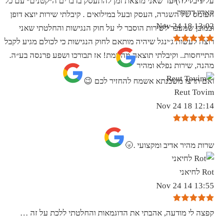
על 1 בלילה) עד שאני מוצאת זמן להתעסק בדברים ה״קטנים״ עם כל
קארין דרוקר
העומס של השגרה, העסק ובעל במילואים . קיבלתי שירות יוצא דופן
13:02 18 Nov 24
וכמובן שמעבר לשירות הוסבר לי על חוק הנגישות והחלטתי שאני
רוצה לעשות ג׳ינגל שיהיה מותאם לחוק הנגישות כי לכולם מגיע לקבל
התייחסות.. וקיבלתי תוצאה מהממת! אז תבורכו ושפע פרנסה בע״ה.
מהנה, שירות נפלא ומהיר
ואם תרצו משכנתא אשמח להחזיר לכם 😉
Reut Tovim
12:14 18 Nov 24
שרות מהיר אדיב ומקצועי .🌝
Rot לחיאני
13:55 14 Nov 24
קפצה לי מודעה, אהבתי את הדוגמאות והחלטתי ללכת על זה …