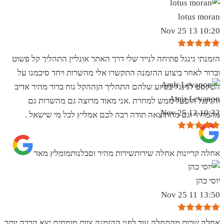
lotus moran
10:20 13 Nov 25
הזמנתי גינגל פתיחה לנייד שלי דרך האתר אונליין התהליך קל פשוט
וברור לאחר ביצוע ההזמנה התקשרו אלי מהשרות ויחד סיכמנו על
הטקסט לגינגל בסיוע שלהם התהליך הןההקל נוח ברור מהיר אדיב
Amir Levanon
והגינגל הופעל ממש למחרת .אני מאוד מרוצה גם מהשרות גם
10:32 12 Nov 25
מהמחיר וגם מהתוצאה תודה רבה לכם אמליץ לכל מי שישאל .
אחלה קריינות אחלה שירותשירות מהיר וסבלנותמומלץ מאד
יוסי כהן
13:50 11 Nov 25
אחלה שרות מהתחלה עוד לפני ההזמנה צוות מומחים יצא הרבה יותר