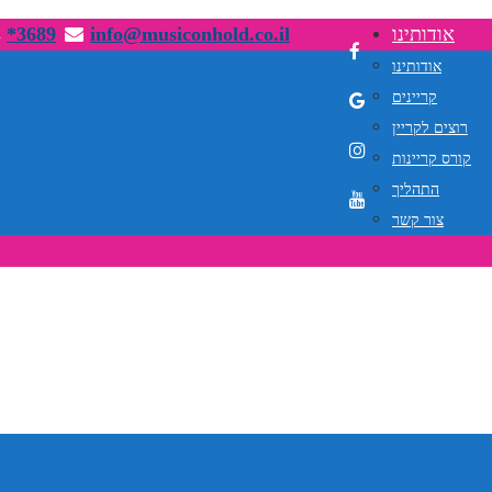
אודותינו
info@musiconhold.co.il
*3689
אודותינו
קריינים
רוצים לקריין
קורס קריינות
התהליך
צור קשר