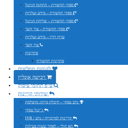
ספקי תקשורת – התקנה הגינגל
ספקי תקשורת – מידע ועלויות
ספקי תקשורת – שליחת הגינגל
ספקי תקשורת – צור קשר
ערוץ רדיו – מידע ועלויות
צור קשר
פתרונות
פתרונות תקשורת
לקוחות ממליצים
רכישה אונליין
ע”פ תחומי עיסוק
שירותי קריינות
נתב עסקי – חיבלת מיתוג מושלמת
ג’ינגל עסקי
IVR / קריינות למרכזייה / נתב
תא קולי – לאחר שעות פעילות