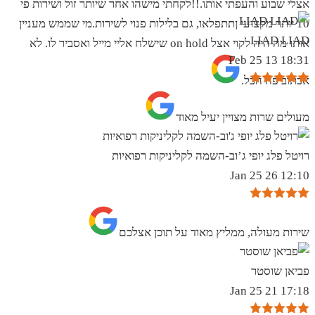
אצלי שבוע והעפתי אותו.!!לקחתי מישהו אחר שיותר זול ושירות פי
10 יותר מקצועי ןתתפלאו, גם בלילות פנוי לשירות.מי שממש מעניין
LIAD LIAD
אותו מה היה לקוי אצל on hold שישלח אליי מייל ואסביר לו. לא
18:31 13 Feb 25
אכתוב פה הכל.
מעולים שרות מצויין יעיל מאוד
רויטל פלג יופי ג’וב-השמה לקליניקות רפואיות
12:10 26 Jan 25
שירות מעולה, ממליץ מאוד על תוכן אצלכם
פביאן שוסטר
17:18 21 Jan 25