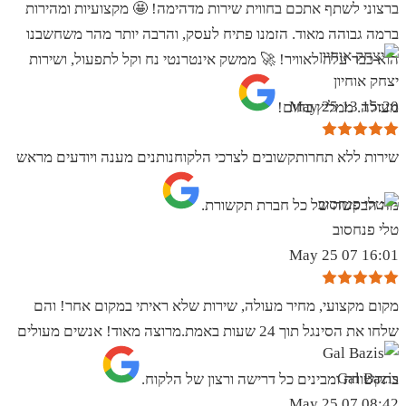
ברצוני לשתף אתכם בחווית שירות מדהימה! 🤩 מקצועיות ומהירות
ברמה גבוהה מאוד. הזמנו פתיח לעסק, והרבה יותר מהר משחשבנו
הוא כבר עלה לאוויר! 🚀 ממשק אינטרנטי נח וקל לתפעול, ושירות
יצחק אוחיון
15:20 13 May 25
מעולה. ממליץ בחום!
שירות ללא תחרותקשובים לצרכי הלקוחנותנים מענה ויודעים מראש
מה הבקשה של כל חברת תקשורת.
טלי פנחסוב
16:01 07 May 25
מקום מקצועי, מחיר מעולה, שירות שלא ראיתי במקום אחר! והם
שלחו את הסינגל תוך 24 שעות באמת.מרוצה מאוד! אנשים מעולים
Gal Bazis
בתקשורת ומבינים כל דרישה ורצון של הלקוח.
08:42 07 May 25