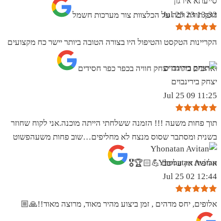
סייעתא אירגון
13:32 23 Jul 25
דופן.תודה רבה על הכלצוות צור מערכות חשמל
הקריינות הטקסט והטיפול היו בצורה הטובה ביותר יישר כח מקצועים
ואדיבים בתודה יצחק חוויה בכפר כפר חסידים
יצחק בירינבוים
11:25 09 Jul 25
תוך פחות משעה !!! הזמנה ששלחתי הייתה מוכנה.אני לקוח שחוזר
בשנית ומסתבר שסוס מנצח לא מחליפים…שוב פחות משעהפשוט
Yhonatan Avitan
אליפות אין עליכם 💪🏻🏆🎖
12:44 02 Jul 25
אלופים, יחס מדהים , זמן ביצוע מהיר מאוד, מרוצה מאוד!!🙏🏼