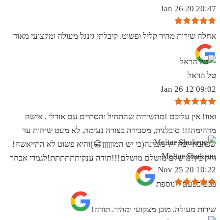
20:47 20 Jan 26
אחלה שירות מהיר קליל ופשוט. קיבלתי גינגל מעולה ומקצועי מאוד
טל הראל
09:02 12 Jan 26
ואוו! אין עליכם !מהשירות שהתחיל והסתיים עם אורלי , אישה
מדהימה!!! סובלנית, מסבירה בצורה נעימה, לא מעט שיחות עד
שכתבתי ובחרתי מנגינה(כי יש המוןןןןן😁)והיא פשוט לא התייאשה!
Meitar Shukrun
והקובץ?מושלם מושלם מושלם!!!תודה ענקיתתתתתת!לגמרי אבחר
10:22 20 Nov 25
בכם בפעם הנוספת
שירות מעולה, מובן מצקועי ומהיר. תודה!