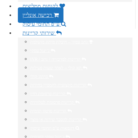
לקוחות ממליצים
רכישה אונליין
ע”פ תחומי עיסוק
שירותי קריינות
נתב עסקי – חיבלת מיתוג מושלמת
ג’ינגל עסקי
IVR / קריינות למרכזייה / נתב
תא קולי – לאחר שעות פעילות
מיתוג קולי
קריינות מקצועית לקמפיין בחירות
קריינות פרסומת רדיו
קריינות פרסומת לטלוויזיה
קריינות סרטון תדמית
קריינות להסבר שירות או מוצר
דוגמאות ע”פ תחומי עיסוק
ג’ינגל עסקי לסניפים