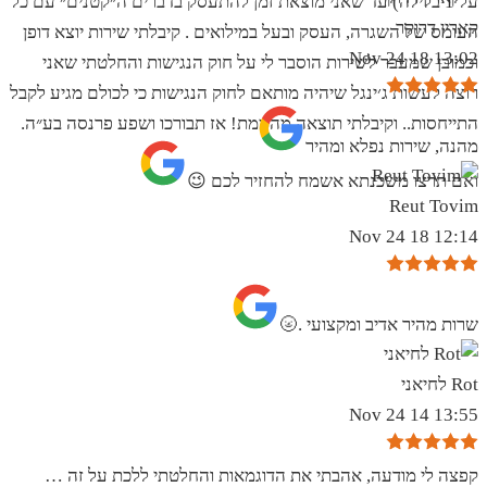
על 1 בלילה) עד שאני מוצאת זמן להתעסק בדברים ה״קטנים״ עם כל
קארין דרוקר
העומס של השגרה, העסק ובעל במילואים . קיבלתי שירות יוצא דופן
13:02 18 Nov 24
וכמובן שמעבר לשירות הוסבר לי על חוק הנגישות והחלטתי שאני
רוצה לעשות ג׳ינגל שיהיה מותאם לחוק הנגישות כי לכולם מגיע לקבל
התייחסות.. וקיבלתי תוצאה מהממת! אז תבורכו ושפע פרנסה בע״ה.
מהנה, שירות נפלא ומהיר
ואם תרצו משכנתא אשמח להחזיר לכם 😉
Reut Tovim
12:14 18 Nov 24
שרות מהיר אדיב ומקצועי .🌝
Rot לחיאני
13:55 14 Nov 24
קפצה לי מודעה, אהבתי את הדוגמאות והחלטתי ללכת על זה …