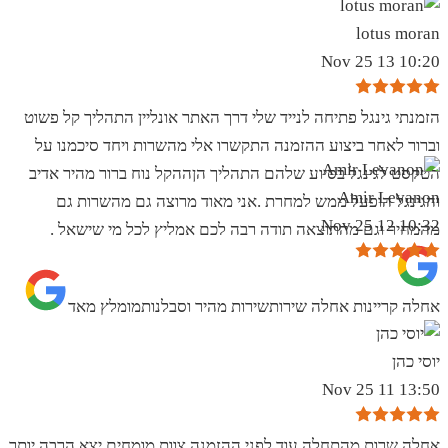
lotus moran
10:20 13 Nov 25
הזמנתי גינגל פתיחה לנייד שלי דרך האתר אונליין התהליך קל פשוט
וברור לאחר ביצוע ההזמנה התקשרו אלי מהשרות ויחד סיכמנו על
הטקסט לגינגל בסיוע שלהם התהליך הןההקל נוח ברור מהיר אדיב
Amir Levanon
והגינגל הופעל ממש למחרת .אני מאוד מרוצה גם מהשרות גם
10:32 12 Nov 25
מהמחיר וגם מהתוצאה תודה רבה לכם אמליץ לכל מי שישאל .
אחלה קריינות אחלה שירותשירות מהיר וסבלנותמומלץ מאד
יוסי כהן
13:50 11 Nov 25
אחלה שרות מהתחלה עוד לפני ההזמנה צוות מומחים יצא הרבה יותר