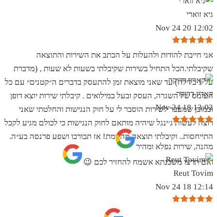
גיא זוארי
12:02 20 Nov 24
אני חייבת להודות ולהעלות על הכתב את השירות והתוצאה
שקיבלתי.הכל התחיל בשירות שקיבלתי בשעות לא שעות , (מדברת
על 1 בלילה) עד שאני מוצאת זמן להתעסק בדברים ה״קטנים״ עם כל
קארין דרוקר
העומס של השגרה, העסק ובעל במילואים . קיבלתי שירות יוצא דופן
13:02 18 Nov 24
וכמובן שמעבר לשירות הוסבר לי על חוק הנגישות והחלטתי שאני
רוצה לעשות ג׳ינגל שיהיה מותאם לחוק הנגישות כי לכולם מגיע לקבל
התייחסות.. וקיבלתי תוצאה מהממת! אז תבורכו ושפע פרנסה בע״ה.
מהנה, שירות נפלא ומהיר
ואם תרצו משכנתא אשמח להחזיר לכם 😉
Reut Tovim
12:14 18 Nov 24