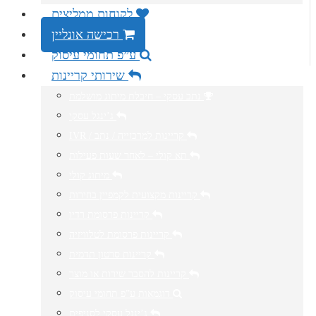
לקוחות ממליצים
רכישה אונליין
ע”פ תחומי עיסוק
שירותי קריינות
נתב עסקי – חיבלת מיתוג מושלמת
ג’ינגל עסקי
IVR / קריינות למרכזייה / נתב
תא קולי – לאחר שעות פעילות
מיתוג קולי
קריינות מקצועית לקמפיין בחירות
קריינות פרסומת רדיו
קריינות פרסומת לטלוויזיה
קריינות סרטון תדמית
קריינות להסבר שירות או מוצר
דוגמאות ע”פ תחומי עיסוק
ג’ינגל עסקי לסניפים