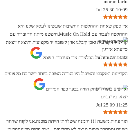
moran farhi
10:09 30 Jul 25
אין ספק שאחת ההחלטות החשובות שעשינו לעסק שלנו היא
ההחלטה לעבוד עם Music On Hold.חיפשנו מיתוג חד וברור עם
קריינות מקצועית ואכן קיבלנו אוזן קשובה יד מקצועית ותוצאה יוצאת
סייעתא אירגון
13:32 23 Jul 25
דופן.תודה רבה על הכלצוות צור מערכות חשמל
הקריינות הטקסט והטיפול היו בצורה הטובה ביותר יישר כח מקצועים
ואדיבים בתודה יצחק חוויה בכפר כפר חסידים
יצחק בירינבוים
11:25 09 Jul 25
תוך פחות משעה !!! הזמנה ששלחתי הייתה מוכנה.אני לקוח שחוזר
בשנית ומסתבר שסוס מנצח לא מחליפים…שוב פחות משעהפשוט