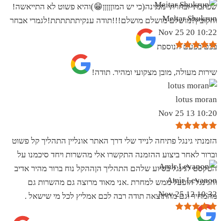
שכתבתי ובחרתי מנגינה(כי יש המוןןןןן😁)והיא פשוט לא התייאשה!
Meitar Shukrun
והקובץ?מושלם מושלם מושלם!!!תודה ענקיתתתתתת!לגמרי אבחר
10:22 20 Nov 25
בכם בפעם הנוספת
שירות מעולה, מובן מצקועי ומהיר. תודה!
lotus moran
10:20 13 Nov 25
הזמנתי גינגל פתיחה לנייד שלי דרך האתר אונליין התהליך קל פשוט
וברור לאחר ביצוע ההזמנה התקשרו אלי מהשרות ויחד סיכמנו על
הטקסט לגינגל בסיוע שלהם התהליך הןההקל נוח ברור מהיר אדיב
Amir Levanon
והגינגל הופעל ממש למחרת .אני מאוד מרוצה גם מהשרות גם
10:32 12 Nov 25
מהמחיר וגם מהתוצאה תודה רבה לכם אמליץ לכל מי שישאל .