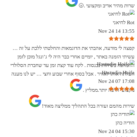
שרות מהיר אדיב ומקצועי .🌝
Rot לחיאני
13:55 14 Nov 24
קפצה לי מודעה, אהבתי את הדוגמאות והחלטתי ללכת על זה …
עשיתי הזמנה באתר , יומיים אחרי כבר היה לי ג’ונגל מוכן לזמן
ההמתנה בשיחות נכנסות . לקח עוד קצת זמן עד שחברת הסלולרי
Hastudio Haifa
העלתה אותו לאוויר . אבל בסוף אחרי שבוע וחצי … יש לנו מענה
17:08 07 Nov 24
מקצועי הרבה יותר.ממליץ .
שירות מהמם ועזרה בכל התהליך ממליצה מאוד!
הודיה כהן
15:30 04 Nov 24