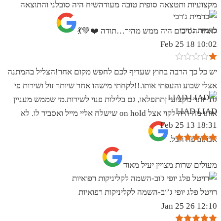
מקצועיות ותטצאה סופית טובה מעודהשיח היה סובלני והתוצאה
כרמית ג’רבי
לאחר הסיכום היה ממש מהיר…תודה ❤️💚💃
10:02 18 Feb 25
יש כל כך הרבה בחוץ שעדיף לכם לחפש מקום אחר!הצליל בהמתנה
אצלי שבוע והעפתי אותו.!!לקחתי מישהו אחר שיותר זול ושירות פי
10 יותר מקצועי ןתתפלאו, גם בלילות פנוי לשירות.מי שממש מעניין
LIAD LIAD
אותו מה היה לקוי אצל on hold שישלח אליי מייל ואסביר לו. לא
18:31 13 Feb 25
אכתוב פה הכל.
מעולים שרות מצויין יעיל מאוד
רויטל פלג יופי ג’וב-השמה לקליניקות רפואיות
12:10 26 Jan 25