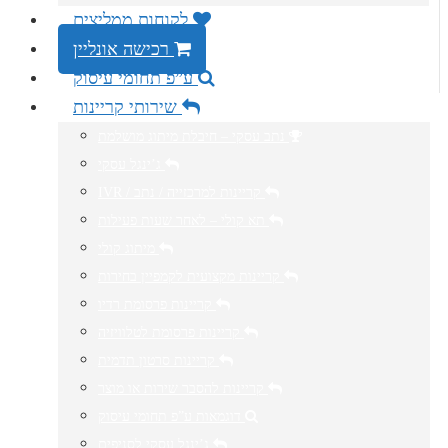
לקוחות ממליצים
רכישה אונליין
ע”פ תחומי עיסוק
שירותי קריינות
נתב עסקי – חיבלת מיתוג מושלמת
ג’ינגל עסקי
IVR / קריינות למרכזייה / נתב
תא קולי – לאחר שעות פעילות
מיתוג קולי
קריינות מקצועית לקמפיין בחירות
קריינות פרסומת רדיו
קריינות פרסומת לטלוויזיה
קריינות סרטון תדמית
קריינות להסבר שירות או מוצר
דוגמאות ע”פ תחומי עיסוק
ג’ינגל עסקי לסניפים