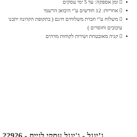
זמן אספקה: עד 5 ימי עסקים
אחריות: 12 חודשים ע"י היבואן הרשמי
משלוח ע"י חברת משלוחים חינם ( בתקופת הקרונה יתכנו
עיכובים וחוסרים )
קניה מאובטחת ושירות לקוחות מדהים
ג’ינגל - ג'ינגל עסקי לנייח - 22926