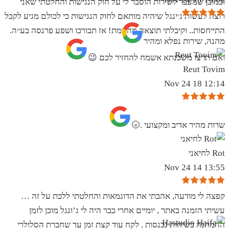
וכמובן שמעבר לשירות הוסבר לי על חוק הנגישות והחלטתי שאני
רוצה לעשות ג׳ינגל שיהיה מותאם לחוק הנגישות כי לכולם מגיע לקבל
התייחסות.. וקיבלתי תוצאה מהממת! אז תבורכו ושפע פרנסה בע״ה.
מהנה, שירות נפלא ומהיר
ואם תרצו משכנתא אשמח להחזיר לכם 😉
Reut Tovim
12:14 18 Nov 24
שרות מהיר אדיב ומקצועי .🌝
Rot לחיאני
13:55 14 Nov 24
קפצה לי מודעה, אהבתי את הדוגמאות והחלטתי ללכת על זה …
עשיתי הזמנה באתר , יומיים אחרי כבר היה לי ג’ונגל מוכן לזמן
ההמתנה בשיחות נכנסות . לקח עוד קצת זמן עד שחברת הסלולרי