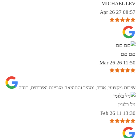
MICHAEL LEV
08:57 27 Apr 26
םם םם
11:50 26 Mar 26
שירות מקצועי, אדיב, ומהיר והתוצאה מצויינת ואיכותית, תודה
גיל בלומן
13:30 11 Feb 26