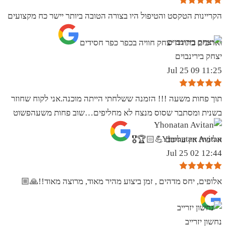
הקריינות הטקסט והטיפול היו בצורה הטובה ביותר יישר כח מקצועים
ואדיבים בתודה יצחק חוויה בכפר כפר חסידים
יצחק בירינבוים
11:25 09 Jul 25
תוך פחות משעה !!! הזמנה ששלחתי הייתה מוכנה.אני לקוח שחוזר
בשנית ומסתבר שסוס מנצח לא מחליפים…שוב פחות משעהפשוט
Yhonatan Avitan
אליפות אין עליכם 💪🏻🏆🎖
12:44 02 Jul 25
אלופים, יחס מדהים , זמן ביצוע מהיר מאוד, מרוצה מאוד!!🙏🏼
נחשון יזרייב