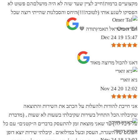
מקצועיים ברמות!חייב לציין שעד שזה לא היה מושלםהם פשוט לא
הפסיקו לשגע אותי (לטובה!!!)היחס והסבלנות שהייתי רוצה שכל
Omer Tal
חברה בישראל תאמץתודה 🤎
15:47 19 Dec 24
‏דאגו להכול מרוצה מאוד
גיא זוארי
12:02 20 Nov 24
אני חייבת להודות ולהעלות על הכתב את השירות והתוצאה
שקיבלתי.הכל התחיל בשירות שקיבלתי בשעות לא שעות , (מדברת
על 1 בלילה) עד שאני מוצאת זמן להתעסק בדברים ה״קטנים״ עם כל
קארין דרוקר
העומס של השגרה, העסק ובעל במילואים . קיבלתי שירות יוצא דופן
13:02 18 Nov 24