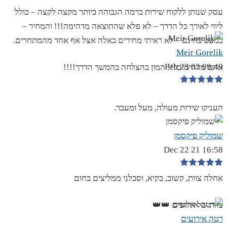
עסק שנותן ללקוח שירות ברמה הגבוהה ביותר מקצה לקצה – כולל
ליווי לאורך כל הדרך – לא פלא שהתוצאה מדהימה!!! והמחיר –
כמעט בחינם – לא ראיתי מחירים כאלה אצל אף אחד מהמתחרים.
Meir Gorelik
09:49 02 Feb 23
אתם מדהימים!!! המון בהצלחה בהמשך הדרך!!!!
העניקו שירות מעולה, מעל ומעבר.
שמוליק פיקסמן
16:58 21 Dec 22
אחלה צוות, קשוב, בקיא, וסבלני ממליצים בחום
צוות של אלופים 👑👑
רטה אירועים