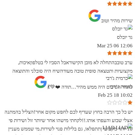
שירות מהיר וטוב
גד יובלס
12:06 06 Mar 25
ערב טובבהתחלה לא מובן הקישוראבל הסביו לי בטלפוןאיכות,
מקצועיות ותטצאה סופית טובה מעודהשיח היה סובלני והתוצאה
כרמית ג’רבי
לאחר הסיכום היה ממש מהיר…תודה ❤️💚💃
10:02 18 Feb 25
יש כל כך הרבה בחוץ שעדיף לכם לחפש מקום אחר!הצליל בהמתנה
אצלי שבוע והעפתי אותו.!!לקחתי מישהו אחר שיותר זול ושירות פי
10 יותר מקצועי ןתתפלאו, גם בלילות פנוי לשירות.מי שממש מעניין