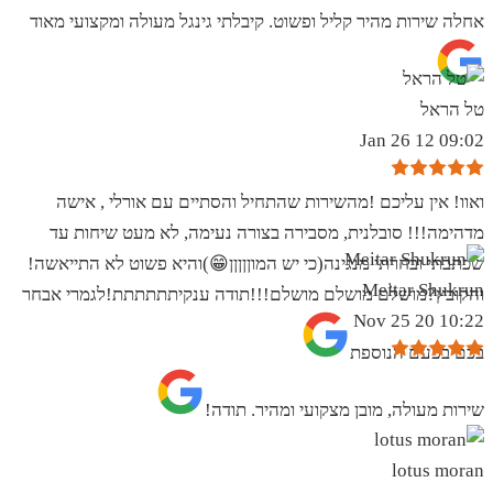
אחלה שירות מהיר קליל ופשוט. קיבלתי גינגל מעולה ומקצועי מאוד
טל הראל
09:02 12 Jan 26
ואוו! אין עליכם !מהשירות שהתחיל והסתיים עם אורלי , אישה
מדהימה!!! סובלנית, מסבירה בצורה נעימה, לא מעט שיחות עד
שכתבתי ובחרתי מנגינה(כי יש המוןןןןן😁)והיא פשוט לא התייאשה!
Meitar Shukrun
והקובץ?מושלם מושלם מושלם!!!תודה ענקיתתתתתת!לגמרי אבחר
10:22 20 Nov 25
בכם בפעם הנוספת
שירות מעולה, מובן מצקועי ומהיר. תודה!
lotus moran