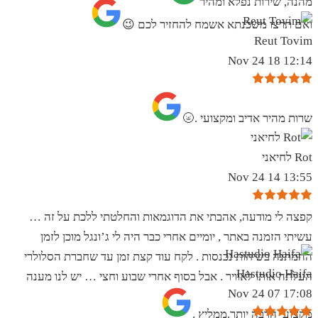
מהנה, שירות נפלא ומהיר
ואם תרצו משכנתא אשמח להחזיר לכם 😉
Reut Tovim
12:14 18 Nov 24
שרות מהיר אדיב ומקצועי .🌝
Rot לחיאני
13:55 14 Nov 24
קפצה לי מודעה, אהבתי את הדוגמאות והחלטתי ללכת על זה …
עשיתי הזמנה באתר , יומיים אחרי כבר היה לי ג’ונגל מוכן לזמן
ההמתנה בשיחות נכנסות . לקח עוד קצת זמן עד שחברת הסלולרי
Hastudio Haifa
העלתה אותו לאוויר . אבל בסוף אחרי שבוע וחצי … יש לנו מענה
17:08 07 Nov 24
מקצועי הרבה יותר.ממליץ .