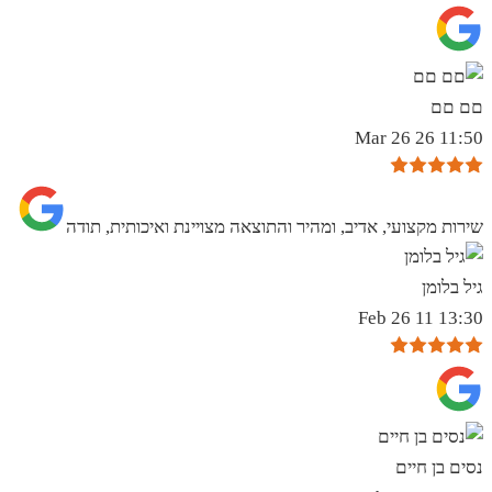
םם םם
11:50 26 Mar 26
שירות מקצועי, אדיב, ומהיר והתוצאה מצויינת ואיכותית, תודה
גיל בלומן
13:30 11 Feb 26
נסים בן חיים