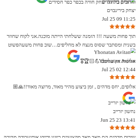
ואדיבים בתודה יצחק חוויה בכפר כפר חסידים
יצחק בירינבוים
11:25 09 Jul 25
תוך פחות משעה !!! הזמנה ששלחתי הייתה מוכנה.אני לקוח שחוזר
בשנית ומסתבר שסוס מנצח לא מחליפים…שוב פחות משעהפשוט
Yhonatan Avitan
אליפות אין עליכם 💪🏻🏆🎖
12:44 02 Jul 25
אלופים, יחס מדהים , זמן ביצוע מהיר מאוד, מרוצה מאוד!!🙏🏼
נחשון יזרייב
13:41 23 Jun 25
שירות מדהים הם מאד מאד מקצועיים כיוונו ודייקו אותיעבודה מהירה