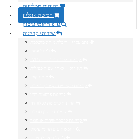
לקוחות ממליצים
רכישה אונליין
ע”פ תחומי עיסוק
שירותי קריינות
נתב עסקי – חיבלת מיתוג מושלמת
ג’ינגל עסקי
IVR / קריינות למרכזייה / נתב
תא קולי – לאחר שעות פעילות
מיתוג קולי
קריינות מקצועית לקמפיין בחירות
קריינות פרסומת רדיו
קריינות פרסומת לטלוויזיה
קריינות סרטון תדמית
קריינות להסבר שירות או מוצר
דוגמאות ע”פ תחומי עיסוק
ג’ינגל עסקי לסניפים