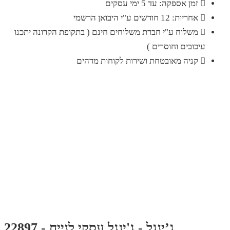
זמן אספקה: עד 5 ימי עסקים
אחריות: 12 חודשים ע"י היבואן הרשמי
משלוח ע"י חברת משלוחים חינם ( בתקופת הקרונה יתכנו
עיכובים וחוסרים )
קניה מאובטחת ושירות לקוחות מדהים
ג’ינגל - ג'ינגל עסקי לנייח - 22897