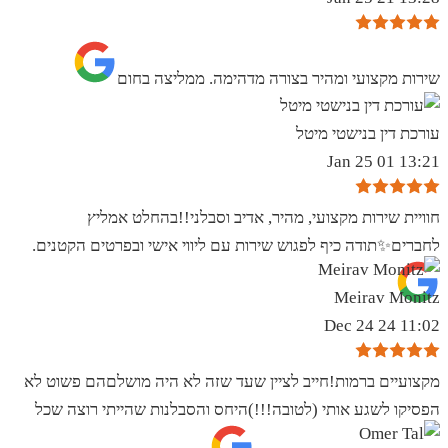
שירות מקצועי ומהיר בצורה מדהימה. ממליצה בחום
עורכת דין בנישטי מיטל
13:21 01 Jan 25
חוויית שירות מקצועי, מהיר, אדיב וסבלני!!בהחלט אמליץ
לחברים✨️תודה כיף לפגוש שירות עם ליווי אישי ובפרטים הקטנים.
Meirav Monitz
11:02 24 Dec 24
מקצועיים ברמות!חייב לציין שעד שזה לא היה מושלםהם פשוט לא
הפסיקו לשגע אותי (לטובה!!!)היחס והסבלנות שהייתי רוצה שכל