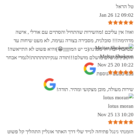
טל הראל
09:02 12 Jan 26
ואוו! אין עליכם !מהשירות שהתחיל והסתיים עם אורלי , אישה
מדהימה!!! סובלנית, מסבירה בצורה נעימה, לא מעט שיחות עד
שכתבתי ובחרתי מנגינה(כי יש המוןןןןן😁)והיא פשוט לא התייאשה!
Meitar Shukrun
והקובץ?מושלם מושלם מושלם!!!תודה ענקיתתתתתת!לגמרי אבחר
10:22 20 Nov 25
בכם בפעם הנוספת
שירות מעולה, מובן מצקועי ומהיר. תודה!
lotus moran
10:20 13 Nov 25
הזמנתי גינגל פתיחה לנייד שלי דרך האתר אונליין התהליך קל פשוט