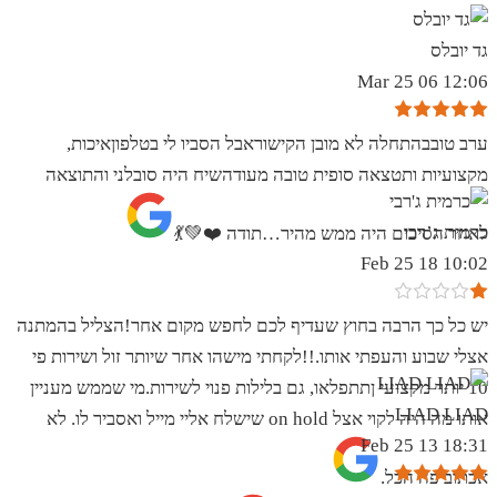
גד יובלס
12:06 06 Mar 25
ערב טובבהתחלה לא מובן הקישוראבל הסביו לי בטלפוןאיכות,
מקצועיות ותטצאה סופית טובה מעודהשיח היה סובלני והתוצאה
כרמית ג’רבי
לאחר הסיכום היה ממש מהיר…תודה ❤️💚💃
10:02 18 Feb 25
יש כל כך הרבה בחוץ שעדיף לכם לחפש מקום אחר!הצליל בהמתנה
אצלי שבוע והעפתי אותו.!!לקחתי מישהו אחר שיותר זול ושירות פי
10 יותר מקצועי ןתתפלאו, גם בלילות פנוי לשירות.מי שממש מעניין
LIAD LIAD
אותו מה היה לקוי אצל on hold שישלח אליי מייל ואסביר לו. לא
18:31 13 Feb 25
אכתוב פה הכל.