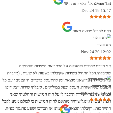
Omer Tal
חברה בישראל תאמץתודה 🤎
15:47 19 Dec 24
‏דאגו להכול מרוצה מאוד
גיא זוארי
12:02 20 Nov 24
אני חייבת להודות ולהעלות על הכתב את השירות והתוצאה
שקיבלתי.הכל התחיל בשירות שקיבלתי בשעות לא שעות , (מדברת
על 1 בלילה) עד שאני מוצאת זמן להתעסק בדברים ה״קטנים״ עם כל
קארין דרוקר
העומס של השגרה, העסק ובעל במילואים . קיבלתי שירות יוצא דופן
13:02 18 Nov 24
וכמובן שמעבר לשירות הוסבר לי על חוק הנגישות והחלטתי שאני
רוצה לעשות ג׳ינגל שיהיה מותאם לחוק הנגישות כי לכולם מגיע לקבל
התייחסות.. וקיבלתי תוצאה מהממת! אז תבורכו ושפע פרנסה בע״ה.