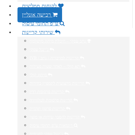
לקוחות ממליצים
רכישה אונליין
ע”פ תחומי עיסוק
שירותי קריינות
נתב עסקי – חיבלת מיתוג מושלמת
ג’ינגל עסקי
IVR / קריינות למרכזייה / נתב
תא קולי – לאחר שעות פעילות
מיתוג קולי
קריינות מקצועית לקמפיין בחירות
קריינות פרסומת רדיו
קריינות פרסומת לטלוויזיה
קריינות סרטון תדמית
קריינות להסבר שירות או מוצר
דוגמאות ע”פ תחומי עיסוק
ג’ינגל עסקי לסניפים