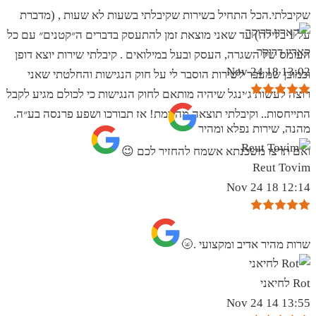
שקיבלתי.הכל התחיל בשירות שקיבלתי בשעות לא שעות , (מדברת
על 1 בלילה) עד שאני מוצאת זמן להתעסק בדברים ה״קטנים״ עם כל
קארין דרוקר
העומס של השגרה, העסק ובעל במילואים . קיבלתי שירות יוצא דופן
13:02 18 Nov 24
וכמובן שמעבר לשירות הוסבר לי על חוק הנגישות והחלטתי שאני
רוצה לעשות ג׳ינגל שיהיה מותאם לחוק הנגישות כי לכולם מגיע לקבל
התייחסות.. וקיבלתי תוצאה מהממת! אז תבורכו ושפע פרנסה בע״ה.
מהנה, שירות נפלא ומהיר
ואם תרצו משכנתא אשמח להחזיר לכם 😉
Reut Tovim
12:14 18 Nov 24
שרות מהיר אדיב ומקצועי .🌝
Rot לחיאני
13:55 14 Nov 24