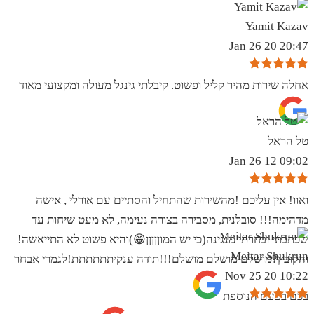
Yamit Kazav
20:47 20 Jan 26
אחלה שירות מהיר קליל ופשוט. קיבלתי גינגל מעולה ומקצועי מאוד
טל הראל
09:02 12 Jan 26
ואוו! אין עליכם !מהשירות שהתחיל והסתיים עם אורלי , אישה
מדהימה!!! סובלנית, מסבירה בצורה נעימה, לא מעט שיחות עד
שכתבתי ובחרתי מנגינה(כי יש המוןןןןן😁)והיא פשוט לא התייאשה!
Meitar Shukrun
והקובץ?מושלם מושלם מושלם!!!תודה ענקיתתתתתת!לגמרי אבחר
10:22 20 Nov 25
בכם בפעם הנוספת