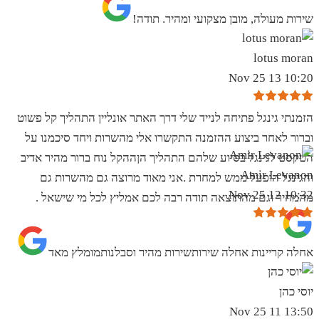
שירות מעולה, מובן מצקועי ומהיר. תודה!
lotus moran
10:20 13 Nov 25
הזמנתי גינגל פתיחה לנייד שלי דרך האתר אונליין התהליך קל פשוט
וברור לאחר ביצוע ההזמנה התקשרו אלי מהשרות ויחד סיכמנו על
הטקסט לגינגל בסיוע שלהם התהליך הןההקל נוח ברור מהיר אדיב
Amir Levanon
והגינגל הופעל ממש למחרת .אני מאוד מרוצה גם מהשרות גם
10:32 12 Nov 25
מהמחיר וגם מהתוצאה תודה רבה לכם אמליץ לכל מי שישאל .
אחלה קריינות אחלה שירותשירות מהיר וסבלנותמומלץ מאד
יוסי כהן
13:50 11 Nov 25