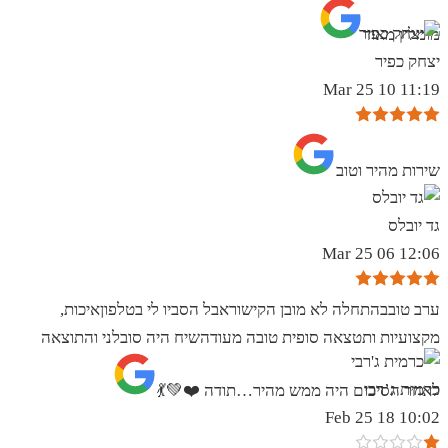
מומלץ מאוד
יצחק כפיר
11:19 10 Mar 25
שירות מהיר וטוב
גד יובלס
12:06 06 Mar 25
ערב טובבהתחלה לא מובן הקישוראבל הסביו לי בטלפוןאיכות,
מקצועיות ותטצאה סופית טובה מעודהשיח היה סובלני והתוצאה
כרמית ג’רבי
לאחר הסיכום היה ממש מהיר…תודה ❤️💚💃
10:02 18 Feb 25