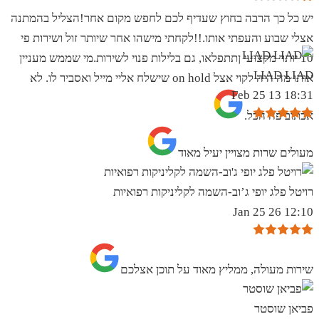
יש כל כך הרבה בחוץ שעדיף לכם לחפש מקום אחר!הצליל בהמתנה
אצלי שבוע והעפתי אותו.!!לקחתי מישהו אחר שיותר זול ושירות פי
10 יותר מקצועי ןתתפלאו, גם בלילות פנוי לשירות.מי שממש מעניין
LIAD LIAD
אותו מה היה לקוי אצל on hold שישלח אליי מייל ואסביר לו. לא
18:31 13 Feb 25
אכתוב פה הכל.
מעולים שרות מצויין יעיל מאוד
רויטל פלג יופי ג’וב-השמה לקליניקות רפואיות
12:10 26 Jan 25
שירות מעולה, ממליץ מאוד על תוכן אצלכם
פביאן שוסטר