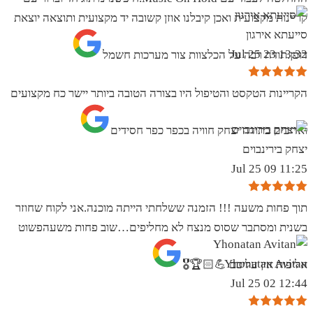
קריינות מקצועית ואכן קיבלנו אוזן קשובה יד מקצועית ותוצאה יוצאת
סייעתא אירגון
13:32 23 Jul 25
דופן.תודה רבה על הכלצוות צור מערכות חשמל
הקריינות הטקסט והטיפול היו בצורה הטובה ביותר יישר כח מקצועים
ואדיבים בתודה יצחק חוויה בכפר כפר חסידים
יצחק בירינבוים
11:25 09 Jul 25
תוך פחות משעה !!! הזמנה ששלחתי הייתה מוכנה.אני לקוח שחוזר
בשנית ומסתבר שסוס מנצח לא מחליפים…שוב פחות משעהפשוט
Yhonatan Avitan
אליפות אין עליכם 💪🏻🏆🎖
12:44 02 Jul 25