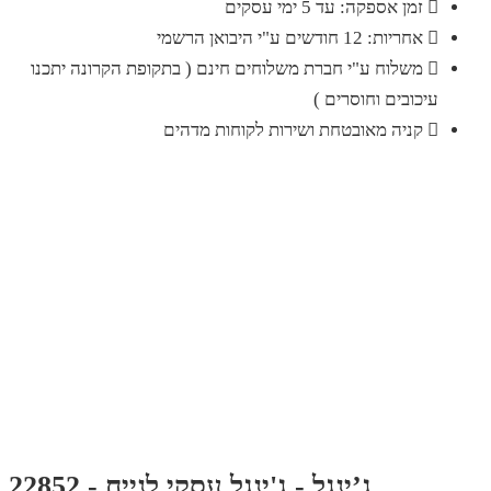
זמן אספקה: עד 5 ימי עסקים
אחריות: 12 חודשים ע"י היבואן הרשמי
משלוח ע"י חברת משלוחים חינם ( בתקופת הקרונה יתכנו
עיכובים וחוסרים )
קניה מאובטחת ושירות לקוחות מדהים
ג’ינגל - ג'ינגל עסקי לנייח - 22852