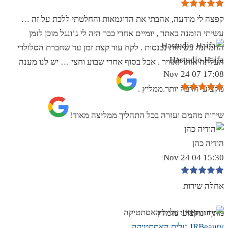
קפצה לי מודעה, אהבתי את הדוגמאות והחלטתי ללכת על זה …
עשיתי הזמנה באתר , יומיים אחרי כבר היה לי ג’ונגל מוכן לזמן
ההמתנה בשיחות נכנסות . לקח עוד קצת זמן עד שחברת הסלולרי
Hastudio Haifa
העלתה אותו לאוויר . אבל בסוף אחרי שבוע וחצי … יש לנו מענה
17:08 07 Nov 24
מקצועי הרבה יותר.ממליץ .
שירות מהמם ועזרה בכל התהליך ממליצה מאוד!
הודיה כהן
15:30 04 Nov 24
אחלה שירות
מהיר ומקצועי מומלץ
JRBeauty עלית האסתטיקה