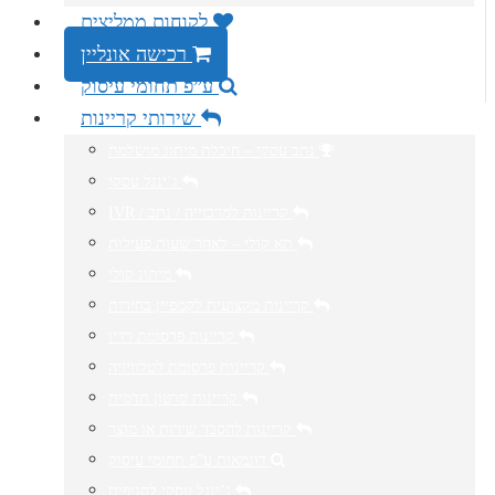
לקוחות ממליצים
רכישה אונליין
ע”פ תחומי עיסוק
שירותי קריינות
נתב עסקי – חיבלת מיתוג מושלמת
ג’ינגל עסקי
IVR / קריינות למרכזייה / נתב
תא קולי – לאחר שעות פעילות
מיתוג קולי
קריינות מקצועית לקמפיין בחירות
קריינות פרסומת רדיו
קריינות פרסומת לטלוויזיה
קריינות סרטון תדמית
קריינות להסבר שירות או מוצר
דוגמאות ע”פ תחומי עיסוק
ג’ינגל עסקי לסניפים