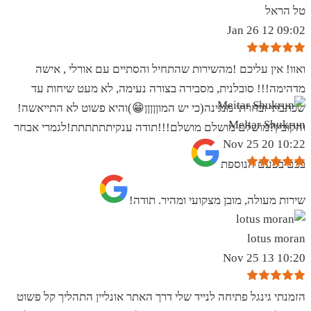
טל הראל
09:02 12 Jan 26
ואוו! אין עליכם !מהשירות שהתחיל והסתיים עם אורלי , אישה
מדהימה!!! סובלנית, מסבירה בצורה נעימה, לא מעט שיחות עד
שכתבתי ובחרתי מנגינה(כי יש המוןןןןן😁)והיא פשוט לא התייאשה!
Meitar Shukrun
והקובץ?מושלם מושלם מושלם!!!תודה ענקיתתתתתת!לגמרי אבחר
10:22 20 Nov 25
בכם בפעם הנוספת
שירות מעולה, מובן מצקועי ומהיר. תודה!
lotus moran
10:20 13 Nov 25
הזמנתי גינגל פתיחה לנייד שלי דרך האתר אונליין התהליך קל פשוט