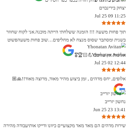
ואדיבים בתודה יצחק חוויה בכפר כפר חסידים
יצחק בירינבוים
11:25 09 Jul 25
תוך פחות משעה !!! הזמנה ששלחתי הייתה מוכנה.אני לקוח שחוזר
בשנית ומסתבר שסוס מנצח לא מחליפים…שוב פחות משעהפשוט
Yhonatan Avitan
אליפות אין עליכם 💪🏻🏆🎖
12:44 02 Jul 25
אלופים, יחס מדהים , זמן ביצוע מהיר מאוד, מרוצה מאוד!!🙏🏼
נחשון יזרייב
13:41 23 Jun 25
שירות מדהים הם מאד מאד מקצועיים כיוונו ודייקו אותיעבודה מהירה