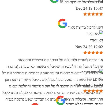
Omer Tal
חברה בישראל תאמץתודה 🤎
15:47 19 Dec 24
‏דאגו להכול מרוצה מאוד
גיא זוארי
12:02 20 Nov 24
אני חייבת להודות ולהעלות על הכתב את השירות והתוצאה
שקיבלתי.הכל התחיל בשירות שקיבלתי בשעות לא שעות , (מדברת
על 1 בלילה) עד שאני מוצאת זמן להתעסק בדברים ה״קטנים״ עם כל
קארין דרוקר
העומס של השגרה, העסק ובעל במילואים . קיבלתי שירות יוצא דופן
13:02 18 Nov 24
וכמובן שמעבר לשירות הוסבר לי על חוק הנגישות והחלטתי שאני
רוצה לעשות ג׳ינגל שיהיה מותאם לחוק הנגישות כי לכולם מגיע לקבל
התייחסות.. וקיבלתי תוצאה מהממת! אז תבורכו ושפע פרנסה בע״ה.
מהנה, שירות נפלא ומהיר