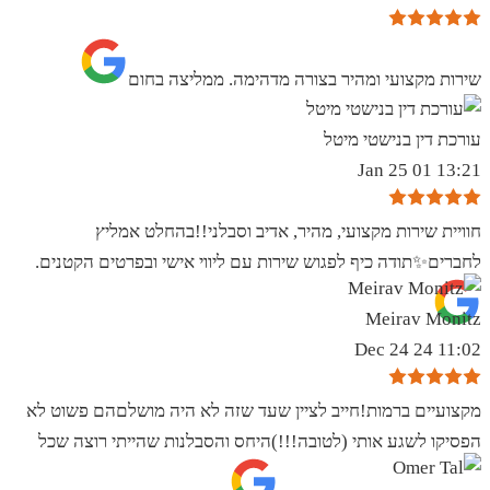
שירות מקצועי ומהיר בצורה מדהימה. ממליצה בחום
עורכת דין בנישטי מיטל
13:21 01 Jan 25
חוויית שירות מקצועי, מהיר, אדיב וסבלני!!בהחלט אמליץ
לחברים✨️תודה כיף לפגוש שירות עם ליווי אישי ובפרטים הקטנים.
Meirav Monitz
11:02 24 Dec 24
מקצועיים ברמות!חייב לציין שעד שזה לא היה מושלםהם פשוט לא
הפסיקו לשגע אותי (לטובה!!!)היחס והסבלנות שהייתי רוצה שכל