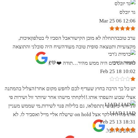
גד יובלס
12:06 06 Mar 25
ערב טובבהתחלה לא מובן הקישוראבל הסביו לי בטלפוןאיכות,
מקצועיות ותטצאה סופית טובה מעודהשיח היה סובלני והתוצאה
כרמית ג’רבי
לאחר הסיכום היה ממש מהיר…תודה ❤️💚💃
10:02 18 Feb 25
יש כל כך הרבה בחוץ שעדיף לכם לחפש מקום אחר!הצליל בהמתנה
אצלי שבוע והעפתי אותו.!!לקחתי מישהו אחר שיותר זול ושירות פי
10 יותר מקצועי ןתתפלאו, גם בלילות פנוי לשירות.מי שממש מעניין
LIAD LIAD
אותו מה היה לקוי אצל on hold שישלח אליי מייל ואסביר לו. לא
18:31 13 Feb 25
אכתוב פה הכל.