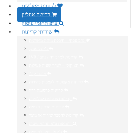
לקוחות ממליצים
רכישה אונליין
ע”פ תחומי עיסוק
שירותי קריינות
נתב עסקי – חיבלת מיתוג מושלמת
ג’ינגל עסקי
IVR / קריינות למרכזייה / נתב
תא קולי – לאחר שעות פעילות
מיתוג קולי
קריינות מקצועית לקמפיין בחירות
קריינות פרסומת רדיו
קריינות פרסומת לטלוויזיה
קריינות סרטון תדמית
קריינות להסבר שירות או מוצר
דוגמאות ע”פ תחומי עיסוק
ג’ינגל עסקי לסניפים