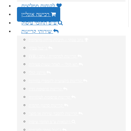
לקוחות ממליצים
רכישה אונליין
ע”פ תחומי עיסוק
שירותי קריינות
נתב עסקי – חיבלת מיתוג מושלמת
ג’ינגל עסקי
IVR / קריינות למרכזייה / נתב
תא קולי – לאחר שעות פעילות
מיתוג קולי
קריינות מקצועית לקמפיין בחירות
קריינות פרסומת רדיו
קריינות פרסומת לטלוויזיה
קריינות סרטון תדמית
קריינות להסבר שירות או מוצר
דוגמאות ע”פ תחומי עיסוק
ג’ינגל עסקי לסניפים