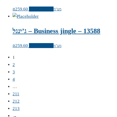
לרכישה אונליין
259.60
₪
מע"מ
ג’ינגל – Business jingle – 13588
לרכישה אונליין
259.60
₪
מע"מ
1
2
3
4
…
211
212
213
→