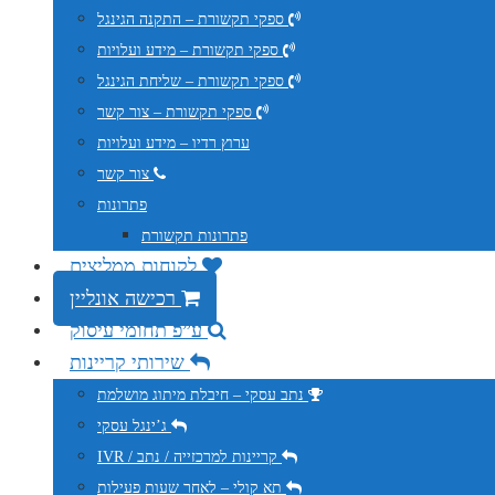
ספקי תקשורת – התקנה הגינגל
ספקי תקשורת – מידע ועלויות
ספקי תקשורת – שליחת הגינגל
ספקי תקשורת – צור קשר
ערוץ רדיו – מידע ועלויות
צור קשר
פתרונות
פתרונות תקשורת
לקוחות ממליצים
רכישה אונליין
ע”פ תחומי עיסוק
שירותי קריינות
נתב עסקי – חיבלת מיתוג מושלמת
ג’ינגל עסקי
IVR / קריינות למרכזייה / נתב
תא קולי – לאחר שעות פעילות