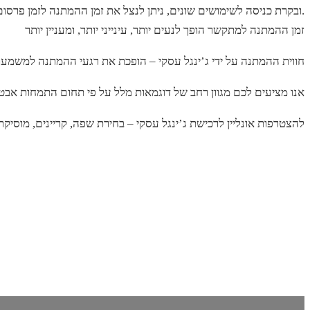
ובקרת כניסה לשימושים שונים, ניתן לנצל את זמן ההמתנה לזמן פרסום, מיתוג, תדמית מקצועית, שימור לקוחות וקידום מכירות.
זמן ההמתנה למתקשר הופך לנעים יותר, עינייני יותר, ומעניין יותר
חווית ההמתנה על ידי ג’ינגל עסקי – הופכת את רגעי ההמתנה למשמע
אנו מציעים לכם מגוון רחב של דוגמאות מלל על פי תחום התמחות א
להצטרפות אונליין לרכישת ג’ינגל עסקי – בחירת שפה, קריינים, מוסיקת