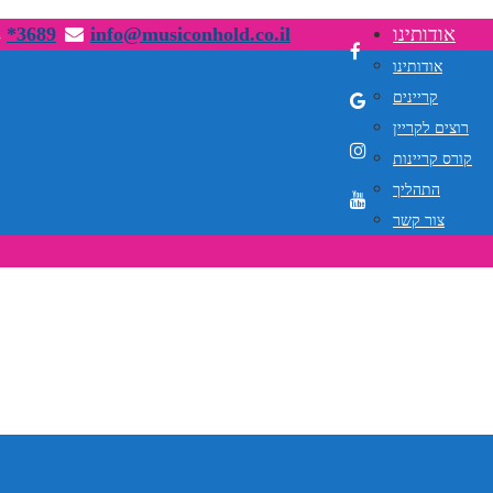
אודותינו
info@musiconhold.co.il
*3689
אודותינו
קריינים
רוצים לקריין
קורס קריינות
התהליך
צור קשר