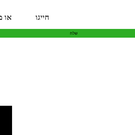
חייגו
3689
*
או מל