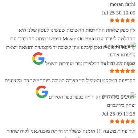
moran farhi
10:09 30 Jul 25
אין ספק שאחת ההחלטות החשובות שעשינו לעסק שלנו היא
ההחלטה לעבוד עם Music On Hold.חיפשנו מיתוג חד וברור עם
קריינות מקצועית ואכן קיבלנו אוזן קשובה יד מקצועית ותוצאה יוצאת
סייעתא אירגון
13:32 23 Jul 25
דופן.תודה רבה על הכלצוות צור מערכות חשמל
הקריינות הטקסט והטיפול היו בצורה הטובה ביותר יישר כח מקצועים
ואדיבים בתודה יצחק חוויה בכפר כפר חסידים
יצחק בירינבוים
11:25 09 Jul 25
תוך פחות משעה !!! הזמנה ששלחתי הייתה מוכנה.אני לקוח שחוזר