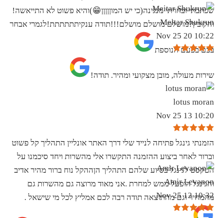
שכתבתי ובחרתי מנגינה(כי יש המוןןןןן😁)והיא פשוט לא התייאשה!
Meitar Shukrun
והקובץ?מושלם מושלם מושלם!!!תודה ענקיתתתתתת!לגמרי אבחר
10:22 20 Nov 25
בכם בפעם הנוספת
שירות מעולה, מובן מצקועי ומהיר. תודה!
lotus moran
10:20 13 Nov 25
הזמנתי גינגל פתיחה לנייד שלי דרך האתר אונליין התהליך קל פשוט
וברור לאחר ביצוע ההזמנה התקשרו אלי מהשרות ויחד סיכמנו על
הטקסט לגינגל בסיוע שלהם התהליך הןההקל נוח ברור מהיר אדיב
Amir Levanon
והגינגל הופעל ממש למחרת .אני מאוד מרוצה גם מהשרות גם
10:32 12 Nov 25
מהמחיר וגם מהתוצאה תודה רבה לכם אמליץ לכל מי שישאל .