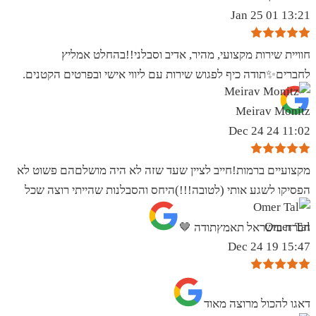
13:21 01 Jan 25
חוויית שירות מקצועי, מהיר, אדיב וסבלני!!בהחלט אמליץ
לחברים✨️תודה כיף לפגוש שירות עם ליווי אישי ובפרטים הקטנים.
Meirav Monitz
11:02 24 Dec 24
מקצועיים ברמות!חייב לציין שעד שזה לא היה מושלםהם פשוט לא
הפסיקו לשגע אותי (לטובה!!!)היחס והסבלנות שהייתי רוצה שכל
Omer Tal
חברה בישראל תאמץתודה 🤎
15:47 19 Dec 24
‏דאגו להכול מרוצה מאוד