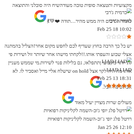
מקצועיות ותטצאה סופית טובה מעודהשיח היה סובלני והתוצאה
כרמית ג’רבי
לאחר הסיכום היה ממש מהיר…תודה ❤️💚💃
10:02 18 Feb 25
יש כל כך הרבה בחוץ שעדיף לכם לחפש מקום אחר!הצליל בהמתנה
אצלי שבוע והעפתי אותו.!!לקחתי מישהו אחר שיותר זול ושירות פי
10 יותר מקצועי ןתתפלאו, גם בלילות פנוי לשירות.מי שממש מעניין
LIAD LIAD
אותו מה היה לקוי אצל on hold שישלח אליי מייל ואסביר לו. לא
18:31 13 Feb 25
אכתוב פה הכל.
מעולים שרות מצויין יעיל מאוד
רויטל פלג יופי ג’וב-השמה לקליניקות רפואיות
12:10 26 Jan 25