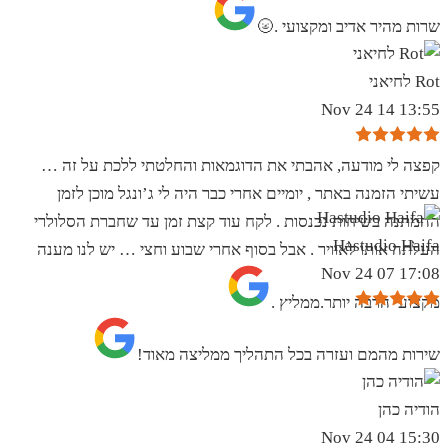
שרות מהיר אדיב ומקצועי .🌝
Rot לחיאני
13:55 14 Nov 24
קפצה לי מודעה, אהבתי את הדוגמאות והחלטתי ללכת על זה …
עשיתי הזמנה באתר , יומיים אחרי כבר היה לי ג’ונגל מוכן לזמן
ההמתנה בשיחות נכנסות . לקח עוד קצת זמן עד שחברת הסלולרי
Hastudio Haifa
העלתה אותו לאוויר . אבל בסוף אחרי שבוע וחצי … יש לנו מענה
17:08 07 Nov 24
מקצועי הרבה יותר.ממליץ .
שירות מהמם ועזרה בכל התהליך ממליצה מאוד!
הודיה כהן
15:30 04 Nov 24