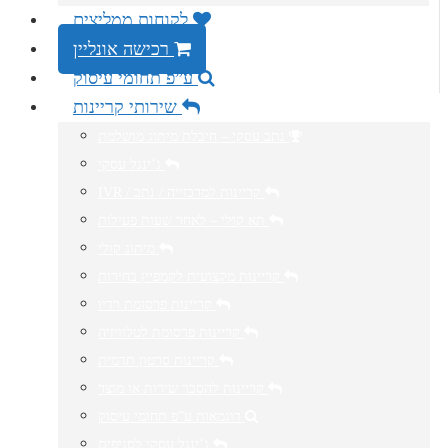
לקוחות ממליצים
רכישה אונליין
ע”פ תחומי עיסוק
שירותי קריינות
נתב עסקי – חיבלת מיתוג מושלמת
ג’ינגל עסקי
IVR / קריינות למרכזייה / נתב
תא קולי – לאחר שעות פעילות
מיתוג קולי
קריינות מקצועית לקמפיין בחירות
קריינות פרסומת רדיו
קריינות פרסומת לטלוויזיה
קריינות סרטון תדמית
קריינות להסבר שירות או מוצר
דוגמאות ע”פ תחומי עיסוק
ג’ינגל עסקי לסניפים