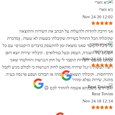
גיא זוארי
12:02 20 Nov 24
אני חייבת להודות ולהעלות על הכתב את השירות והתוצאה
שקיבלתי.הכל התחיל בשירות שקיבלתי בשעות לא שעות , (מדברת
על 1 בלילה) עד שאני מוצאת זמן להתעסק בדברים ה״קטנים״ עם כל
קארין דרוקר
העומס של השגרה, העסק ובעל במילואים . קיבלתי שירות יוצא דופן
13:02 18 Nov 24
וכמובן שמעבר לשירות הוסבר לי על חוק הנגישות והחלטתי שאני
רוצה לעשות ג׳ינגל שיהיה מותאם לחוק הנגישות כי לכולם מגיע לקבל
התייחסות.. וקיבלתי תוצאה מהממת! אז תבורכו ושפע פרנסה בע״ה.
מהנה, שירות נפלא ומהיר
ואם תרצו משכנתא אשמח להחזיר לכם 😉
Reut Tovim
12:14 18 Nov 24