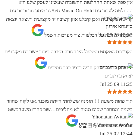
אין ספק שאחת ההחלטות החשובות שעשינו לעסק שלנו היא
ההחלטה לעבוד עם Music On Hold.חיפשנו מיתוג חד וברור עם
קריינות מקצועית ואכן קיבלנו אוזן קשובה יד מקצועית ותוצאה יוצאת
סייעתא אירגון
13:32 23 Jul 25
דופן.תודה רבה על הכלצוות צור מערכות חשמל
הקריינות הטקסט והטיפול היו בצורה הטובה ביותר יישר כח מקצועים
ואדיבים בתודה יצחק חוויה בכפר כפר חסידים
יצחק בירינבוים
11:25 09 Jul 25
תוך פחות משעה !!! הזמנה ששלחתי הייתה מוכנה.אני לקוח שחוזר
בשנית ומסתבר שסוס מנצח לא מחליפים…שוב פחות משעהפשוט
Yhonatan Avitan
אליפות אין עליכם 💪🏻🏆🎖
12:44 02 Jul 25