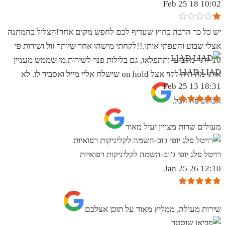
10:02 18 Feb 25
יש כל כך הרבה בחוץ שעדיף לכם לחפש מקום אחר!הצליל בהמתנה
אצלי שבוע והעפתי אותו.!!לקחתי מישהו אחר שיותר זול ושירות פי
10 יותר מקצועי ןתתפלאו, גם בלילות פנוי לשירות.מי שממש מעניין
LIAD LIAD
אותו מה היה לקוי אצל on hold שישלח אליי מייל ואסביר לו. לא
18:31 13 Feb 25
אכתוב פה הכל.
מעולים שרות מצויין יעיל מאוד
רויטל פלג יופי ג’וב-השמה לקליניקות רפואיות
12:10 26 Jan 25
שירות מעולה, ממליץ מאוד על תוכן אצלכם