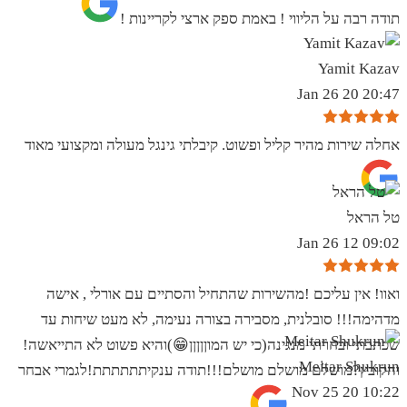
תודה רבה על הליווי ! באמת ספק ארצי לקריינות !
Yamit Kazav
20:47 20 Jan 26
אחלה שירות מהיר קליל ופשוט. קיבלתי גינגל מעולה ומקצועי מאוד
טל הראל
09:02 12 Jan 26
ואוו! אין עליכם !מהשירות שהתחיל והסתיים עם אורלי , אישה
מדהימה!!! סובלנית, מסבירה בצורה נעימה, לא מעט שיחות עד
שכתבתי ובחרתי מנגינה(כי יש המוןןןןן😁)והיא פשוט לא התייאשה!
Meitar Shukrun
והקובץ?מושלם מושלם מושלם!!!תודה ענקיתתתתתת!לגמרי אבחר
10:22 20 Nov 25