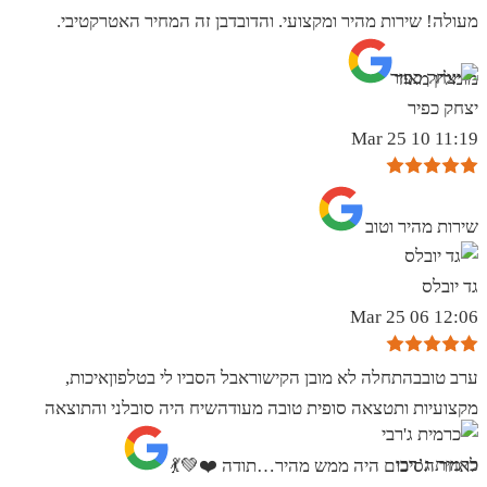
מעולה! שירות מהיר ומקצועי. והדובדבן זה המחיר האטרקטיבי.
מומלץ מאוד
יצחק כפיר
11:19 10 Mar 25
שירות מהיר וטוב
גד יובלס
12:06 06 Mar 25
ערב טובבהתחלה לא מובן הקישוראבל הסביו לי בטלפוןאיכות,
מקצועיות ותטצאה סופית טובה מעודהשיח היה סובלני והתוצאה
כרמית ג’רבי
לאחר הסיכום היה ממש מהיר…תודה ❤️💚💃