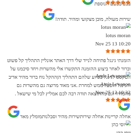
בכם בפעם הנוספת
שירות מעולה, מובן מצקועי ומהיר. תודה!
lotus moran
10:20 13 Nov 25
הזמנתי גינגל פתיחה לנייד שלי דרך האתר אונליין התהליך קל פשוט
וברור לאחר ביצוע ההזמנה התקשרו אלי מהשרות ויחד סיכמנו על
הטקסט לגינגל בסיוע שלהם התהליך הןההקל נוח ברור מהיר אדיב
Amir Levanon
והגינגל הופעל ממש למחרת .אני מאוד מרוצה גם מהשרות גם
10:32 12 Nov 25
מהמחיר וגם מהתוצאה תודה רבה לכם אמליץ לכל מי שישאל .
אחלה קריינות אחלה שירותשירות מהיר וסבלנותמומלץ מאד
יוסי כהן