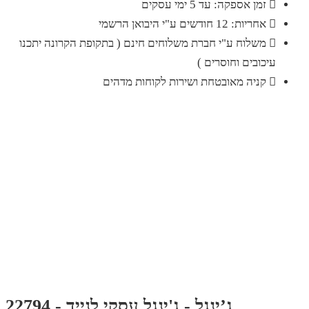
זמן אספקה: עד 5 ימי עסקים
אחריות: 12 חודשים ע"י היבואן הרשמי
משלוח ע"י חברת משלוחים חינם ( בתקופת הקרונה יתכנו
עיכובים וחוסרים )
קניה מאובטחת ושירות לקוחות מדהים
ג’ינגל - ג'ינגל עסקי לנייד - 22794