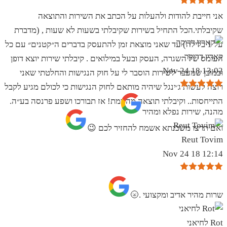
אני חייבת להודות ולהעלות על הכתב את השירות והתוצאה
שקיבלתי.הכל התחיל בשירות שקיבלתי בשעות לא שעות , (מדברת
על 1 בלילה) עד שאני מוצאת זמן להתעסק בדברים ה״קטנים״ עם כל
קארין דרוקר
העומס של השגרה, העסק ובעל במילואים . קיבלתי שירות יוצא דופן
13:02 18 Nov 24
וכמובן שמעבר לשירות הוסבר לי על חוק הנגישות והחלטתי שאני
רוצה לעשות ג׳ינגל שיהיה מותאם לחוק הנגישות כי לכולם מגיע לקבל
התייחסות.. וקיבלתי תוצאה מהממת! אז תבורכו ושפע פרנסה בע״ה.
מהנה, שירות נפלא ומהיר
ואם תרצו משכנתא אשמח להחזיר לכם 😉
Reut Tovim
12:14 18 Nov 24
שרות מהיר אדיב ומקצועי .🌝
Rot לחיאני