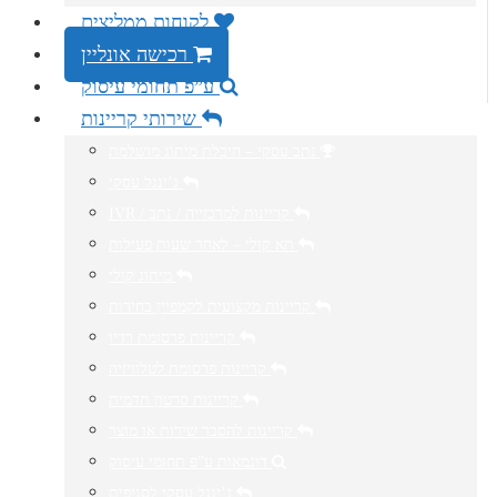
לקוחות ממליצים
רכישה אונליין
ע”פ תחומי עיסוק
שירותי קריינות
נתב עסקי – חיבלת מיתוג מושלמת
ג’ינגל עסקי
IVR / קריינות למרכזייה / נתב
תא קולי – לאחר שעות פעילות
מיתוג קולי
קריינות מקצועית לקמפיין בחירות
קריינות פרסומת רדיו
קריינות פרסומת לטלוויזיה
קריינות סרטון תדמית
קריינות להסבר שירות או מוצר
דוגמאות ע”פ תחומי עיסוק
ג’ינגל עסקי לסניפים