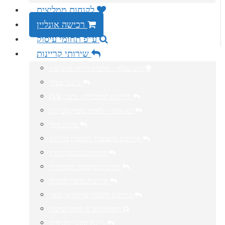
לקוחות ממליצים
רכישה אונליין
ע”פ תחומי עיסוק
שירותי קריינות
נתב עסקי – חיבלת מיתוג מושלמת
ג’ינגל עסקי
IVR / קריינות למרכזייה / נתב
תא קולי – לאחר שעות פעילות
מיתוג קולי
קריינות מקצועית לקמפיין בחירות
קריינות פרסומת רדיו
קריינות פרסומת לטלוויזיה
קריינות סרטון תדמית
קריינות להסבר שירות או מוצר
דוגמאות ע”פ תחומי עיסוק
ג’ינגל עסקי לסניפים