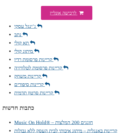
לרכישה אונליין
ג’ינגל עסקי
נתב
תא קולי
מיתוג קולי
קריינות פרסומת רדיו
קריינות פרסומת לטלוויזיה
קריינות משחק
קריינות סיפורים
קריינות סרטון תדמית
כתבות חדשות
Music On Hold® – חוגגים 200 המלצות
קריינות באנגלית – מיתוג איכותי לבית העסק ללא גבולות