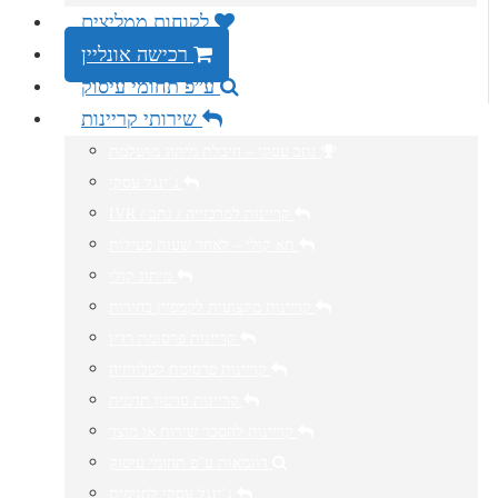
לקוחות ממליצים
רכישה אונליין
ע”פ תחומי עיסוק
שירותי קריינות
נתב עסקי – חיבלת מיתוג מושלמת
ג’ינגל עסקי
IVR / קריינות למרכזייה / נתב
תא קולי – לאחר שעות פעילות
מיתוג קולי
קריינות מקצועית לקמפיין בחירות
קריינות פרסומת רדיו
קריינות פרסומת לטלוויזיה
קריינות סרטון תדמית
קריינות להסבר שירות או מוצר
דוגמאות ע”פ תחומי עיסוק
ג’ינגל עסקי לסניפים