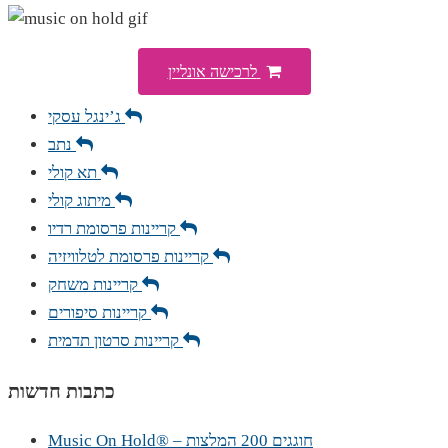
לרכישה אונליין
ג’ינגל עסקי
נתב
תא קולי
מיתוג קולי
קריינות פרסומת רדיו
קריינות פרסומת לטלוויזיה
קריינות משחק
קריינות סיפורים
קריינות סרטון תדמית
כתבות חדשות
Music On Hold® – חוגגים 200 המלצות